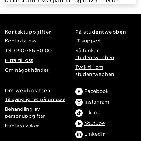
Du får stöd och svar på dina frågor av Infocenter.
Kontaktuppgifter
På studentwebben
Kontakta oss
IT-support
Tel: 090-786 50 00
Så funkar
studentwebben
Hitta till oss
Tyck till om
Om något händer
studentwebben
Om webbplatsen
Facebook
Tillgänglighet på umu.se
Instagram
Behandling av
TikTok
personuppgifter
Youtube
Hantera kakor
LinkedIn