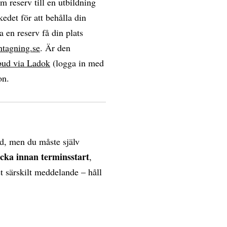
om reserv till en utbildning
edet för att behålla din
a en reserv få din plats
ntagning.se
. Är den
bud via Ladok
(logga in med
on.
d, men du måste själv
ecka innan terminsstart
,
et särskilt meddelande – håll