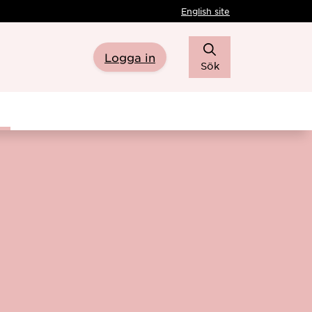
English site
Logga in
Sök