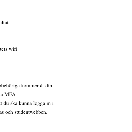
ultat
tets wifi
 obehöriga kommer åt din
vera MFA
t du ska kunna logga in i
vas och studentwebben.