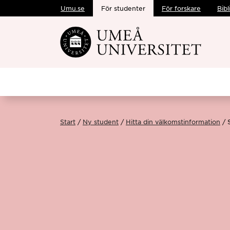
Umu.se
För studenter
För forskare
Bibl
Hoppa direkt till innehållet
Start
Ny student
Hitta din välkomstinformation