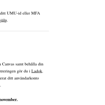
a ditt UMU-id eller MFA
jälp
.
en Canvas samt behålla din
streringen gör du i
Ladok
.
verat ditt användarkonto
.
 november.