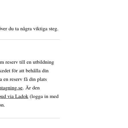
ver du ta några viktiga steg.
om reserv till en utbildning
edet för att behålla din
a en reserv få din plats
ntagning.se
. Är den
bud via Ladok
(logga in med
on.