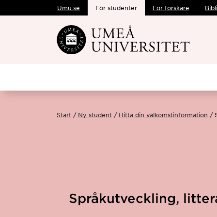
Umu.se
För studenter
För forskare
Bibl
Hoppa direkt till innehållet
Start
Ny student
Hitta din välkomstinformation
Språkutveckling, litter