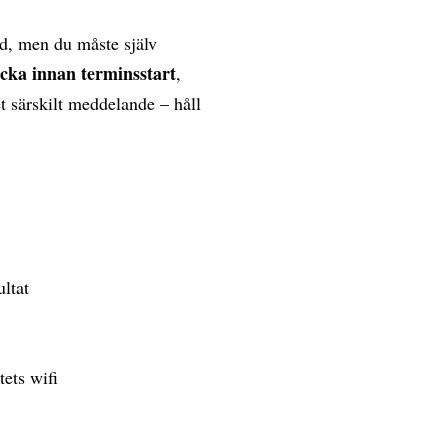
d, men du måste själv
ecka innan terminsstart
,
et särskilt meddelande – håll
ultat
tets wifi