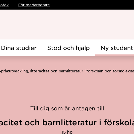
iotek
För medarbetare
Dina studier
Stöd och hjälp
Ny student
Språkutveckling, litteracitet och barnlitteratur i förskolan och förskolek
Till dig som är antagen till
acitet och barnlitteratur i försk
15 hp