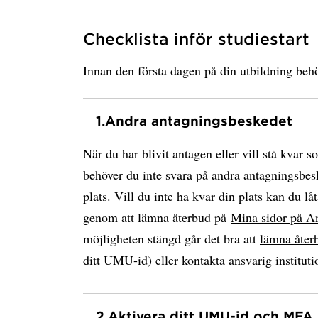
Checklista inför studiestart
Innan den första dagen på din utbildning behö
1.
Andra antagningsbeskedet
När du har blivit antagen eller vill stå kvar s
behöver du inte svara på andra antagningsbesk
plats. Vill du inte ha kvar din plats kan du låt
genom att lämna återbud på
Mina sidor på A
möjligheten stängd går det bra att
lämna åter
ditt UMU-id) eller kontakta ansvarig instituti
2.
Aktivera ditt UMU-id och MFA