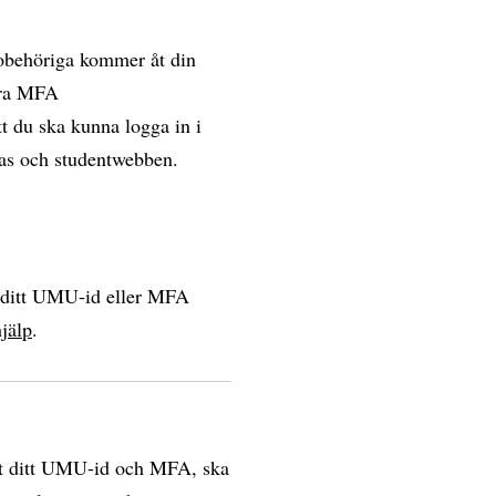
 obehöriga kommer åt din
vera MFA
t du ska kunna logga in i
vas och studentwebben.
a ditt UMU-id eller MFA
jälp
.
erat ditt UMU-id och MFA, ska