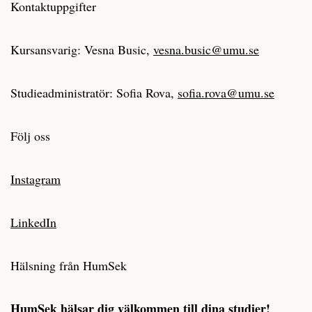
Kontaktuppgifter
Kursansvarig: Vesna Busic,
vesna.busic@umu.se
Studieadministratör: Sofia Rova,
sofia.rova@umu.se
Följ oss
Instagram
LinkedIn
Hälsning från HumSek
HumSek hälsar dig välkommen till dina studier!