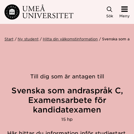
Hoppa direkt till innehållet
Sök
Meny
Start
Ny student
Hitta din välkomstinformation
Svenska som and
Till dig som är antagen till
Svenska som andraspråk C,
Examensarbete för
kandidatexamen
15 hp
Här hittar du information inför studiestart.