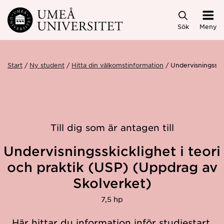
Hoppa direkt till innehållet
Sök
Meny
Start
Ny student
Hitta din välkomstinformation
Undervisningsski
Till dig som är antagen till
Undervisningsskicklighet i teori
och praktik (USP) (Uppdrag av
Skolverket)
7,5 hp
Här hittar du information inför studiestart.