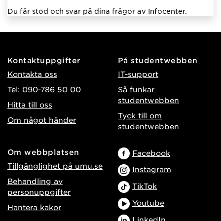
Du får stöd och svar på dina frågor av Infocenter.
Kontaktuppgifter
På studentwebben
Kontakta oss
IT-support
Tel: 090-786 50 00
Så funkar
studentwebben
Hitta till oss
Tyck till om
Om något händer
studentwebben
Om webbplatsen
Facebook
Tillgänglighet på umu.se
Instagram
Behandling av
TikTok
personuppgifter
Youtube
Hantera kakor
LinkedIn