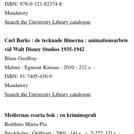
ISBN: 978-0-321-82374-8
Mandatory
Search the University Library catalogue
Carl Barks
: de tecknade filmerna : animationsarbete
vid Walt Disney Studios 1935-1942
Blum Geoffrey
Malmö :
Egmont Kärnan :
2010 :
232 s. :
ISBN: 91-7405-430-9
Mandatory
Search the University Library catalogue
Mediernas svarta bok
: en kriminografi
Boëthius Maria-Pia
Stockholm :
Ordfront :
2001 :
[4] s., s. 7-272, [2] s. :