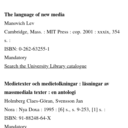
The language of new media
Manovich Lev
Cambridge, Mass. :
MIT Press :
cop. 2001 :
xxxix, 354
s. :
ISBN: 0-262-63255-1
Mandatory
Search the University Library catalogue
Medietexter och medietolkningar
: läsningar av
massmediala texter : en antologi
Holmberg Claes-Göran, Svensson Jan
Nora :
Nya Doxa :
1995 :
[6] s., s. 9-253, [1] s. :
ISBN: 91-88248-64-X
Mandatory