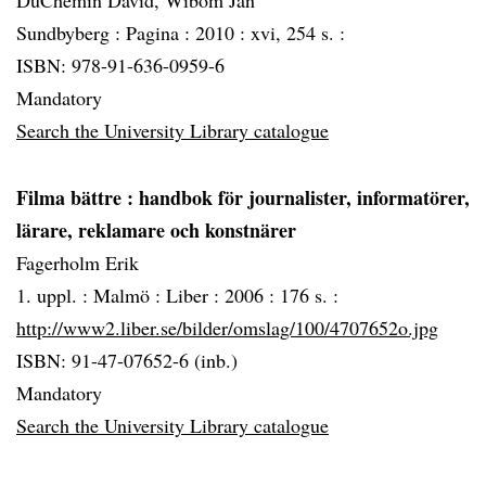
DuChemin David, Wibom Jan
Sundbyberg :
Pagina :
2010 :
xvi, 254 s. :
ISBN: 978-91-636-0959-6
Mandatory
Search the University Library catalogue
Filma bättre
: handbok för journalister, informatörer,
lärare, reklamare och konstnärer
Fagerholm Erik
1. uppl. :
Malmö :
Liber :
2006 :
176 s. :
http://www2.liber.se/bilder/omslag/100/4707652o.jpg
ISBN: 91-47-07652-6 (inb.)
Mandatory
Search the University Library catalogue