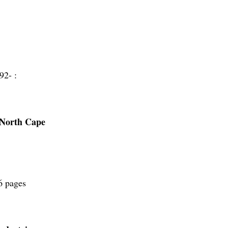
92- :
 North Cape
6 pages