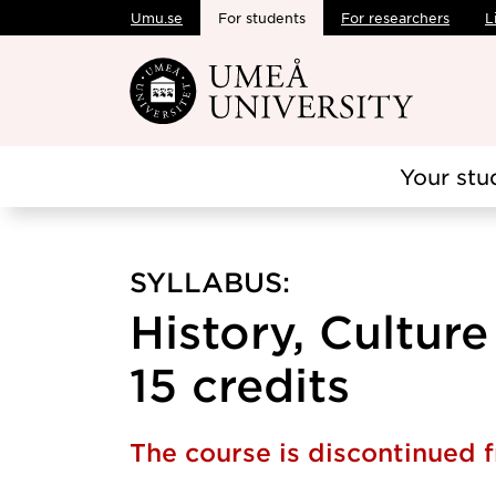
Umu.se
For students
For researchers
L
Skip to main content
Your stu
SYLLABUS:
History, Cultur
15 credits
The course is discontinued