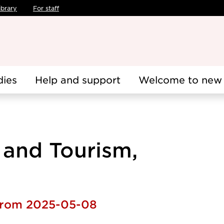
ibrary
For staff
dies
Help and support
Welcome to new 
e and Tourism,
 from 2025-05-08