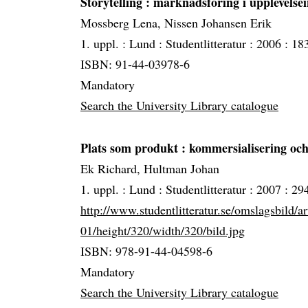
Storytelling
: marknadsföring i upplevelse
Mossberg Lena, Nissen Johansen Erik
1. uppl. :
Lund :
Studentlitteratur :
2006 :
183
ISBN: 91-44-03978-6
Mandatory
Search the University Library catalogue
Plats som produkt
: kommersialisering och
Ek Richard, Hultman Johan
1. uppl. :
Lund :
Studentlitteratur :
2007 :
294
http://www.studentlitteratur.se/omslagsbild/a
01/height/320/width/320/bild.jpg
ISBN: 978-91-44-04598-6
Mandatory
Search the University Library catalogue