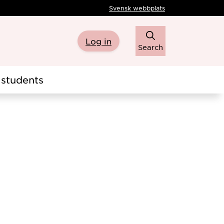
Svensk webbplats
Log in
Search
students