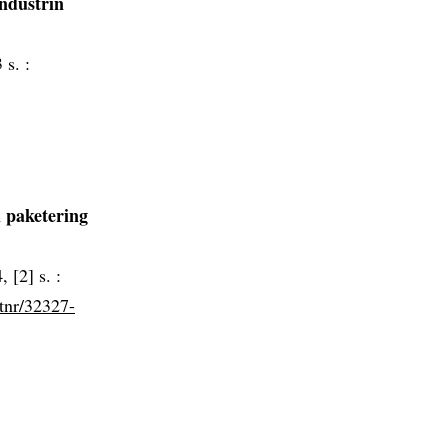
industrin
 s. :
 paketering
, [2] s. :
rtnr/32327-