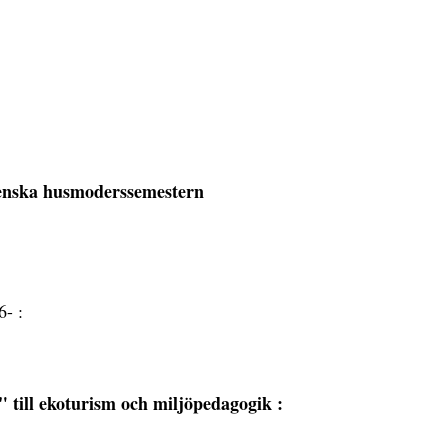
enska husmoderssemestern
6- :
f" till ekoturism och miljöpedagogik :