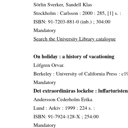
Sörlin Sverker, Sandell Klas
Stockholm :
Carlsson :
2000 :
285, [1] s. :
ISBN: 91-7203-881-0 (inb.) ; 304:00
Mandatory
Search the University Library catalogue
On holiday
: a history of vacationing
Löfgren Orvar.
Berkeley :
University of California Press :
c1
Mandatory
Det extraordinäras lockelse
: luffarturiste
Andersson Cederholm Erika
Lund :
Arkiv :
1999 :
224 s. :
ISBN: 91-7924-128-X ; 254:00
Mandatory