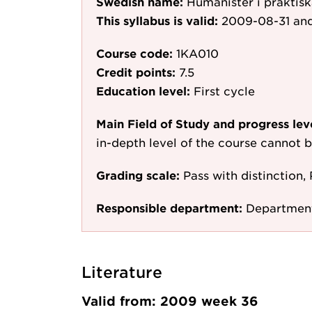
Swedish name:
Humanister i praktisk
This syllabus is valid:
2009-08-31
and
Course code:
1KA010
Credit points:
7.5
Education level:
First cycle
Main Field of Study and progress lev
in-depth level of the course cannot b
Grading scale:
Pass with distinction, 
Responsible department:
Department
Literature
Valid from: 2009 week 36