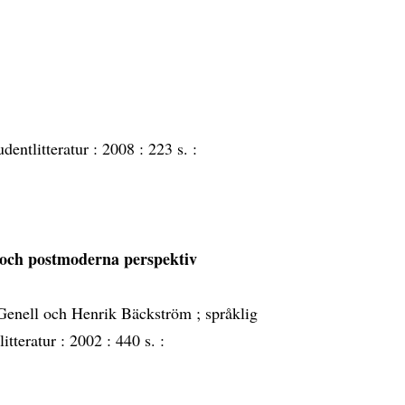
udentlitteratur :
2008 :
223 s. :
 och postmoderna perspektiv
 Genell och Henrik Bäckström ; språklig
litteratur :
2002 :
440 s. :