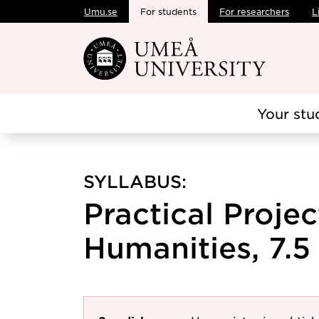
Umu.se
For students
For researchers
L
Skip to main content
Your stu
SYLLABUS:
Practical Projec
Humanities, 7.5 