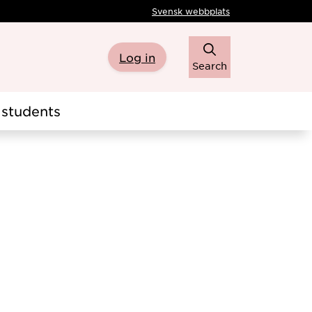
Svensk webbplats
Log in
Search
students