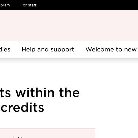
ibrary
For staff
dies
Help and support
Welcome to new 
ts within the
credits