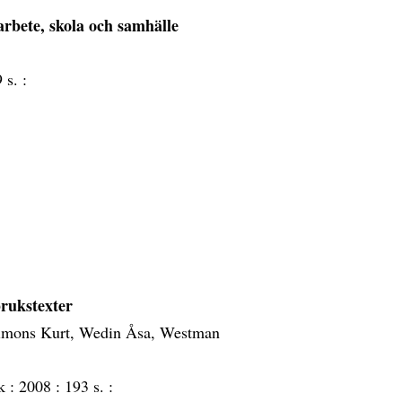
arbete, skola och samhälle
 s. :
rukstexter
Simons Kurt, Wedin Åsa, Westman
k :
2008 :
193 s. :