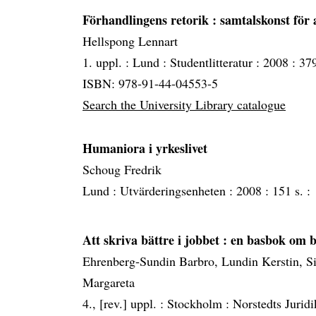
Förhandlingens retorik
: samtalskonst för 
Hellspong Lennart
1. uppl. :
Lund :
Studentlitteratur :
2008 :
379
ISBN: 978-91-44-04553-5
Search the University Library catalogue
Humaniora i yrkeslivet
Schoug Fredrik
Lund :
Utvärderingsenheten :
2008 :
151 s. :
Att skriva bättre i jobbet
: en basbok om b
Ehrenberg-Sundin Barbro, Lundin Kerstin, 
Margareta
4., [rev.] uppl. :
Stockholm :
Norstedts Juridi