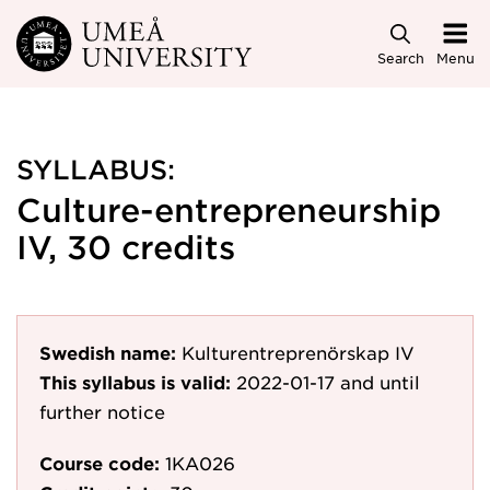
Skip to main content
Search
Menu
SYLLABUS:
Culture-entrepreneurship
IV, 30 credits
Swedish name:
Kulturentreprenörskap IV
This syllabus is valid:
2022-01-17
and until
further notice
Course code:
1KA026