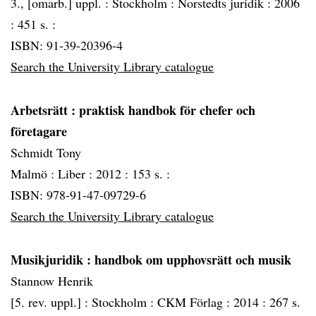
3., [omarb.] uppl. :
Stockholm :
Norstedts juridik :
2006
:
451 s. :
ISBN: 91-39-20396-4
Search the University Library catalogue
Arbetsrätt
: praktisk handbok för chefer och
företagare
Schmidt Tony
Malmö :
Liber :
2012 :
153 s. :
ISBN: 978-91-47-09729-6
Search the University Library catalogue
Musikjuridik
: handbok om upphovsrätt och musik
Stannow Henrik
[5. rev. uppl.] :
Stockholm :
CKM Förlag :
2014 :
267 s.