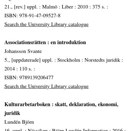
21., [rev.] uppl. :
Malmö :
Liber :
2010 :
375 s. :
ISBN: 978-91-47-09527-8
Search the University Library catalogue
Associationsrätten
: en introduktion
Johansson Svante
5., [uppdaterade] uppl. :
Stockholm :
Norstedts juridik :
2014 :
110 s. :
ISBN: 9789139206477
Search the University Library catalogue
Kulturarbetarboken
: skatt, deklaration, ekonomi,
juridik
Lundén Björn
16. uppl. :
Näsviken :
Björn Lundén Information :
2016 :