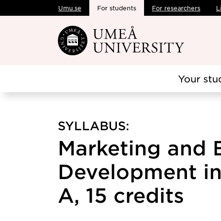
Umu.se
For students
For researchers
L
Skip to main content
Your stu
SYLLABUS:
Marketing and 
Development in
A, 15 credits