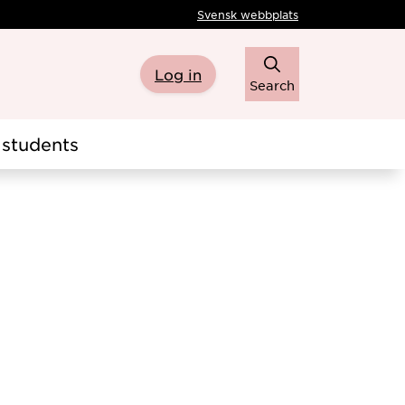
Svensk webbplats
Log in
Search
students