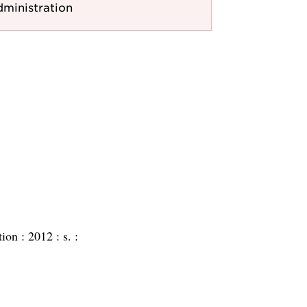
dministration
tion :
2012 :
s. :