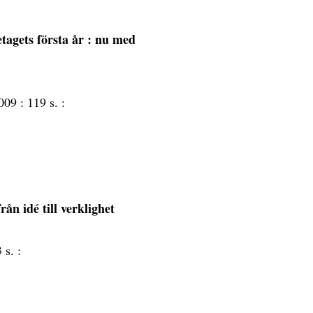
tagets första år : nu med
009 :
119 s. :
från idé till verklighet
 s. :