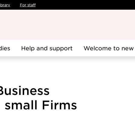
ibrary
For staff
dies
Help and support
Welcome to new 
Business
 small Firms