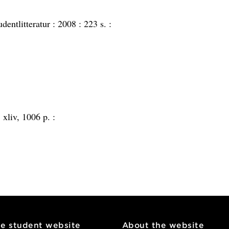
udentlitteratur :
2008 :
223 s. :
:
xliv, 1006 p. :
he student website
About the website