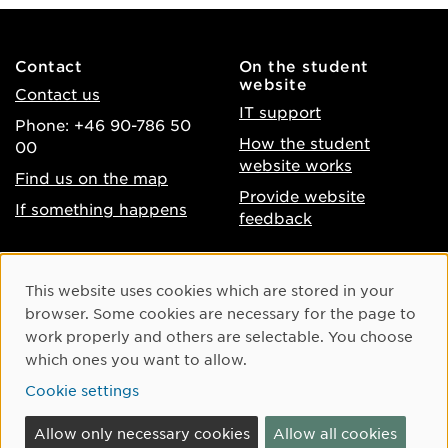
Contact
On the student
website
Contact us
IT support
Phone: +46 90-786 50
How the student
00
website works
Find us on the map
Provide website
If something happens
feedback
About the website
Facebook
Cookie Consent
This website uses cookies which are stored in your
Accessibility of umu.se
Instagram
browser. Some cookies are necessary for the page to
Processing of personal
work properly and others are selectable. You choose
Youtube
data
which ones you want to allow.
LinkedIn
Cookie settings
Cookie settings
Allow only necessary cookies
Allow all cookies