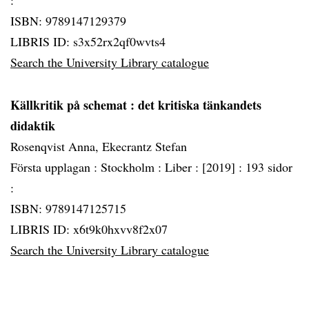
:
ISBN: 9789147129379
LIBRIS ID: s3x52rx2qf0wvts4
Search the University Library catalogue
Källkritik på schemat
: det kritiska tänkandets
didaktik
Rosenqvist Anna, Ekecrantz Stefan
Första upplagan :
Stockholm :
Liber :
[2019] :
193 sidor
:
ISBN: 9789147125715
LIBRIS ID: x6t9k0hxvv8f2x07
Search the University Library catalogue