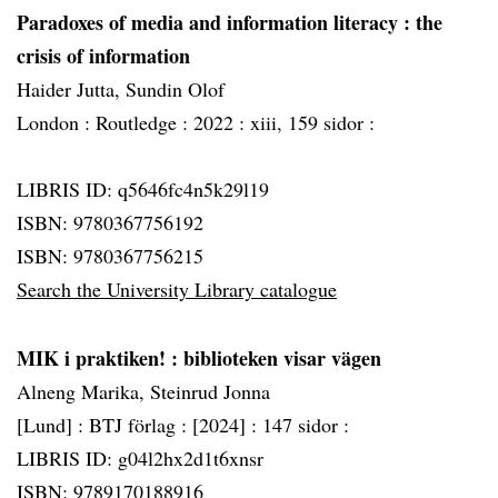
Paradoxes of media and information literacy
: the
crisis of information
Haider Jutta, Sundin Olof
London :
Routledge :
2022 :
xiii, 159 sidor :
LIBRIS ID: q5646fc4n5k29l19
ISBN: 9780367756192
ISBN: 9780367756215
Search the University Library catalogue
MIK i praktiken!
: biblioteken visar vägen
Alneng Marika, Steinrud Jonna
[Lund] :
BTJ förlag :
[2024] :
147 sidor :
LIBRIS ID: g04l2hx2d1t6xnsr
ISBN: 9789170188916