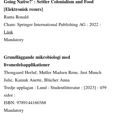
Going Native?' : Settler Colonialism and Food
[Elektronisk resurs]
Ranta Ronald
Cham: Springer International Publishing AG :
2022 :
Länk
Mandatory
Grundläggande mikrobiologi med
livsmedelsapplikationer
Thougaard Herluf, Møller Madsen Rene, Just Munch
Julie, Kamuk Anette, Blücher Anna
Tredje upplagan :
Lund :
Studentlitteratur :
[2023] :
459
sidor :
ISBN: 9789144160368
Mandatory