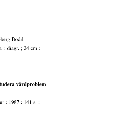
oberg Bodil
. : diagr. ; 24 cm :
 studera vårdproblem
ur :
1987 :
141 s. :