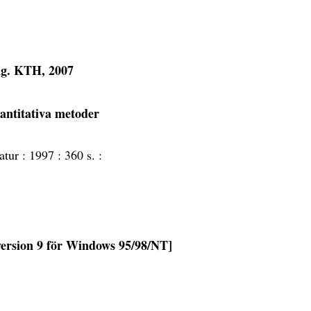
ig. KTH, 2007
vantitativa metoder
ratur :
1997 :
360 s. :
[version 9 för Windows 95/98/NT]