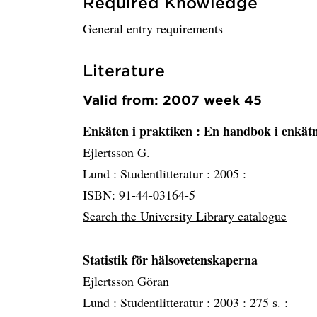
Required Knowledge
General entry requirements
Literature
Valid from: 2007 week 45
Enkäten i praktiken
: En handbok i enkät
Ejlertsson G.
Lund :
Studentlitteratur :
2005 :
ISBN: 91-44-03164-5
Search the University Library catalogue
Statistik för hälsovetenskaperna
Ejlertsson Göran
Lund :
Studentlitteratur :
2003 :
275 s. :