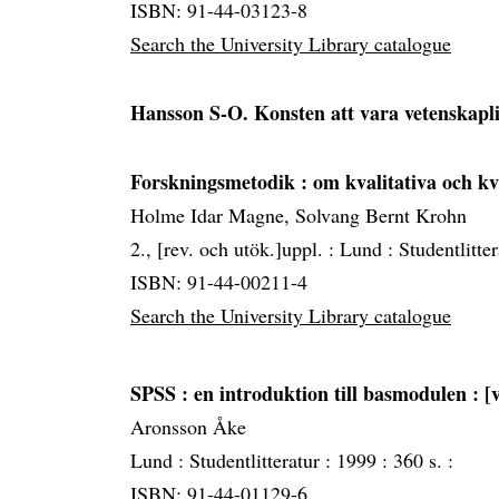
ISBN: 91-44-03123-8
Search the University Library catalogue
Hansson S-O. Konsten att vara vetenskapl
Forskningsmetodik
: om kvalitativa och k
Holme Idar Magne, Solvang Bernt Krohn
2., [rev. och utök.]uppl. :
Lund :
Studentlitte
ISBN: 91-44-00211-4
Search the University Library catalogue
SPSS
: en introduktion till basmodulen : 
Aronsson Åke
Lund :
Studentlitteratur :
1999 :
360 s. :
ISBN: 91-44-01129-6