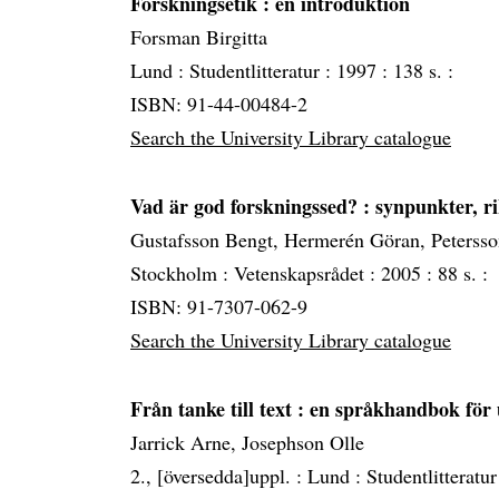
Forskningsetik
: en introduktion
Forsman Birgitta
Lund :
Studentlitteratur :
1997 :
138 s. :
ISBN: 91-44-00484-2
Search the University Library catalogue
Vad är god forskningssed?
: synpunkter, r
Gustafsson Bengt, Hermerén Göran, Peterss
Stockholm :
Vetenskapsrådet :
2005 :
88 s. :
ISBN: 91-7307-062-9
Search the University Library catalogue
Från tanke till text
: en språkhandbok för 
Jarrick Arne, Josephson Olle
2., [översedda]uppl. :
Lund :
Studentlitteratur