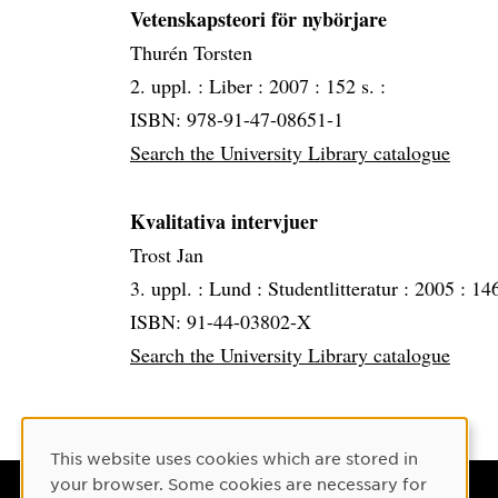
Vetenskapsteori för nybörjare
Thurén Torsten
2. uppl. :
Liber :
2007 :
152 s. :
ISBN: 978-91-47-08651-1
Search the University Library catalogue
Kvalitativa intervjuer
Trost Jan
3. uppl. :
Lund :
Studentlitteratur :
2005 :
146
ISBN: 91-44-03802-X
Search the University Library catalogue
Cookie Consent
This website uses cookies which are stored in
your browser. Some cookies are necessary for