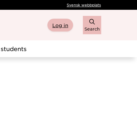
Svensk webbplats
Log in
Search
students