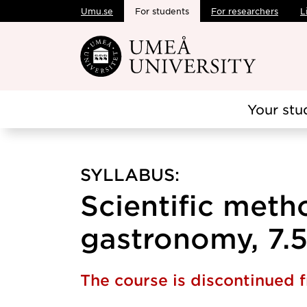
Umu.se
For students
For researchers
L
Skip to main content
Your stu
SYLLABUS:
Scientific meth
gastronomy, 7.5
The course is discontinued 