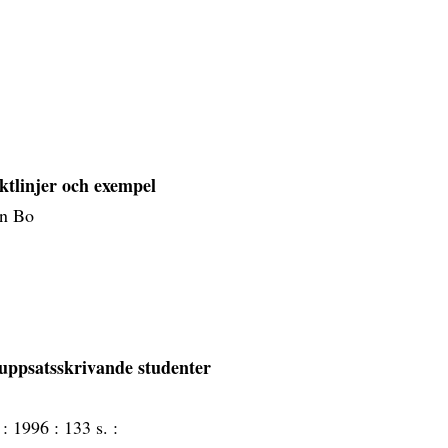
iktlinjer och exempel
on Bo
uppsatsskrivande studenter
 :
1996 :
133 s. :