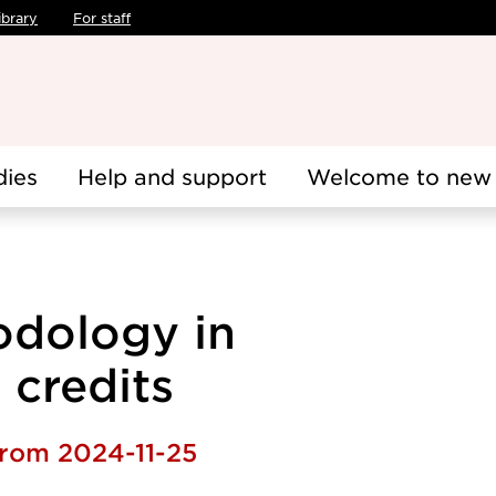
ibrary
For staff
dies
Help and support
Welcome to new 
odology in
 credits
from 2024-11-25