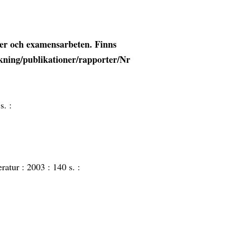
tser och examensarbeten. Finns
kning/publikationer/rapporter/Nr
s. :
eratur :
2003 :
140 s. :