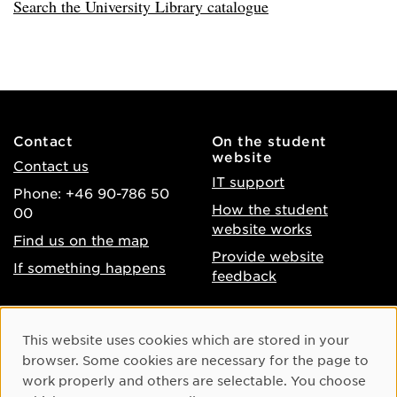
Search the University Library catalogue
Contact
On the student
website
Contact us
IT support
Phone: +46 90-786 50
How the student
00
website works
Find us on the map
Provide website
If something happens
feedback
About the website
Facebook
Cookie Consent
This website uses cookies which are stored in your
Accessibility of umu.se
Instagram
browser. Some cookies are necessary for the page to
Processing of personal
work properly and others are selectable. You choose
Youtube
data