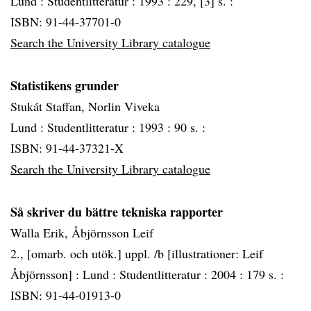
Lund :
Studentlitteratur :
1993 :
229, [3] s. :
ISBN: 91-44-37701-0
Search the University Library catalogue
Statistikens grunder
Stukát Staffan, Norlin Viveka
Lund :
Studentlitteratur :
1993 :
90 s. :
ISBN: 91-44-37321-X
Search the University Library catalogue
Så skriver du bättre tekniska rapporter
Walla Erik, Åbjörnsson Leif
2., [omarb. och utök.] uppl. /b [illustrationer: Leif
Åbjörnsson] :
Lund :
Studentlitteratur :
2004 :
179 s. :
ISBN: 91-44-01913-0