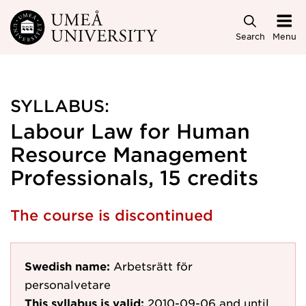
Skip to main content
Search
Menu
SYLLABUS:
Labour Law for Human
Resource Management
Professionals, 15 credits
The course is discontinued
Swedish name:
Arbetsrätt för
personalvetare
This syllabus is valid:
2010-09-06
and until