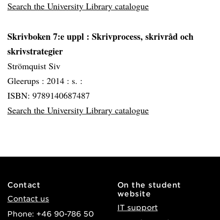
Search the University Library catalogue
Skrivboken 7:e uppl : Skrivprocess, skrivråd och
skrivstrategier
Strömquist Siv
Gleerups :
2014 :
s. :
ISBN: 9789140687487
Search the University Library catalogue
Contact
On the student
website
Contact us
IT support
Phone: +46 90-786 50