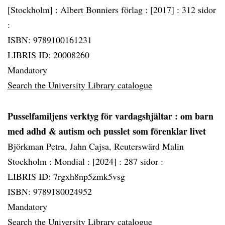
[Stockholm] :
Albert Bonniers förlag :
[2017] :
312 sidor
:
ISBN: 9789100161231
LIBRIS ID: 20008260
Mandatory
Search the University Library catalogue
Pusselfamiljens verktyg för vardagshjältar
: om barn
med adhd & autism och pusslet som förenklar livet
Björkman Petra, Jahn Cajsa, Reuterswärd Malin
Stockholm :
Mondial :
[2024] :
287 sidor :
LIBRIS ID: 7rgxh8np5zmk5vsg
ISBN: 9789180024952
Mandatory
Search the University Library catalogue