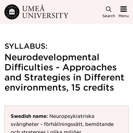
Skip to main content
Search
Menu
SYLLABUS:
Neurodevelopmental
Difficulties - Approaches
and Strategies in Different
environments, 15 credits
Swedish name:
Neuropsykiatriska
svårigheter - förhållningssätt, bemötande
och strategier i olika miljöer