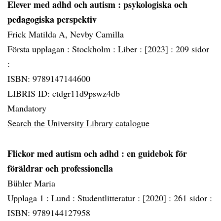
Elever med adhd och autism
: psykologiska och
pedagogiska perspektiv
Frick Matilda A, Nevby Camilla
Första upplagan :
Stockholm :
Liber :
[2023] :
209 sidor
:
ISBN: 9789147144600
LIBRIS ID: ctdgr11d9pswz4db
Mandatory
Search the University Library catalogue
Flickor med autism och adhd
: en guidebok för
föräldrar och professionella
Bühler Maria
Upplaga 1 :
Lund :
Studentlitteratur :
[2020] :
261 sidor :
ISBN: 9789144127958