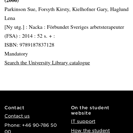
(2006)
Parkinson Sue, Forsyth Kirsty, Kielhofner Gary, Haglund
Lena
[Ny utg.] :
Nacka :
Förbundet Sveriges arbetsterapeuter
(FSA) :
2014 :
52 s. + :
ISBN: 9789187837128
Mandatory
Search the University Library catalogue
Contact
On the student
website
Contact us
IT support
Phone: +46 90-786 50
How the student
00