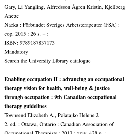
Gary, Li Yangling, Alfredsson Ågren Kristin, Kjellberg
Anette
Nacka :
Förbundet Sveriges Arbetsterapeuter (FSA) :
cop. 2015 :
26 s. + :
ISBN: 9789187837173
Mandatory
Search the University Library catalogue
Enabling occupation II
: advancing an occupational
therapy vision for health, well-being & justice
through occupation : 9th Canadian occupational
therapy guidelines
Townsend Elizabeth A., Polatajko Helene J.
2. ed. :
Ottawa, Ontario :
Canadian Association of
Occupational Therapists :
2013 :
xxiv, 428 p. :