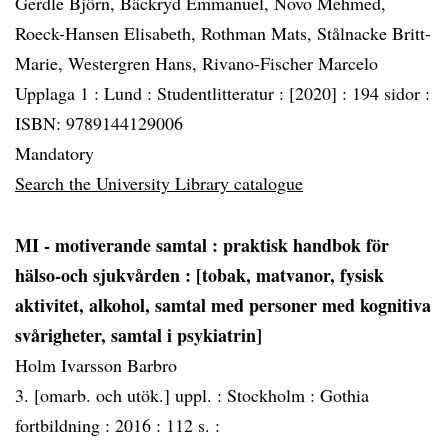
Gerdle Björn, Bäckryd Emmanuel, Novo Mehmed,
Roeck-Hansen Elisabeth, Rothman Mats, Stålnacke Britt-
Marie, Westergren Hans, Rivano-Fischer Marcelo
Upplaga 1 :
Lund :
Studentlitteratur :
[2020] :
194 sidor :
ISBN: 9789144129006
Mandatory
Search the University Library catalogue
MI - motiverande samtal
: praktisk handbok för
hälso-och sjukvården : [tobak, matvanor, fysisk
aktivitet, alkohol, samtal med personer med kognitiva
svårigheter, samtal i psykiatrin]
Holm Ivarsson Barbro
3. [omarb. och utök.] uppl. :
Stockholm :
Gothia
fortbildning :
2016 :
112 s. :