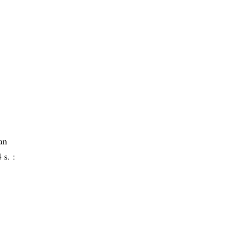
an
 s. :