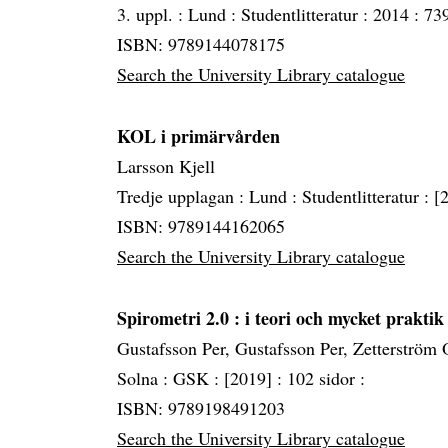
3. uppl. :
Lund :
Studentlitteratur :
2014 :
739
ISBN: 9789144078175
Search the University Library catalogue
KOL i primärvården
Larsson Kjell
Tredje upplagan :
Lund :
Studentlitteratur :
[
ISBN: 9789144162065
Search the University Library catalogue
Spirometri 2.0
: i teori och mycket praktik
Gustafsson Per, Gustafsson Per, Zetterström 
Solna :
GSK :
[2019] :
102 sidor :
ISBN: 9789198491203
Search the University Library catalogue