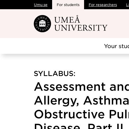
Umu.se
For students
For researchers
L
Skip to main content
Your stu
SYLLABUS:
Assessment and
Allergy, Asthma
Obstructive Pu
Disease, Part II,