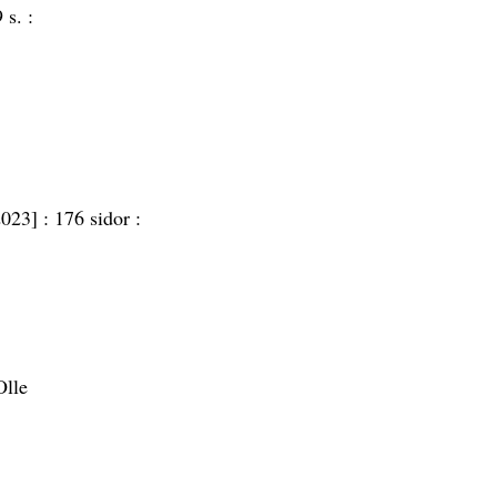
 s. :
2023] :
176 sidor :
Olle