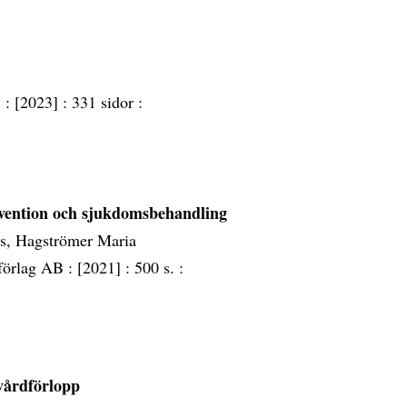
B :
[2023] :
331 sidor :
revention och sjukdomsbehandling
ts, Hagströmer Maria
förlag AB :
[2021] :
500 s. :
vårdförlopp