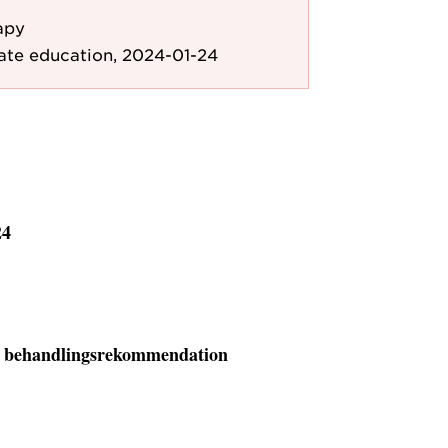
apy
ate education, 2024-01-24
24
 behandlings­rekommendation