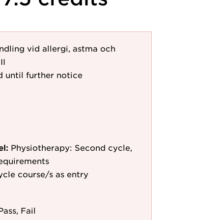
ling vid allergi, astma och
II
 until further notice
el:
Physiotherapy: Second cycle,
requirements
cle course/s as entry
Pass, Fail