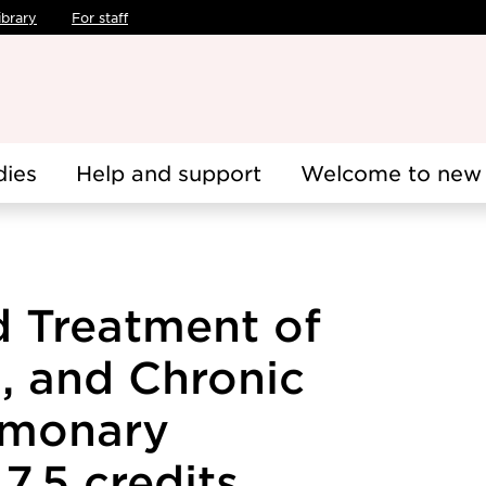
ibrary
For staff
dies
Help and support
Welcome to new 
 Treatment of
, and Chronic
lmonary
 7.5 credits