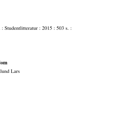
 :
Studentlitteratur :
2015 :
503 s. :
kdom
lund Lars