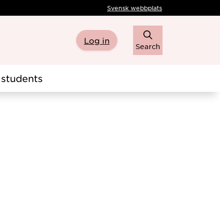
Svensk webbplats
Log in
Search
students