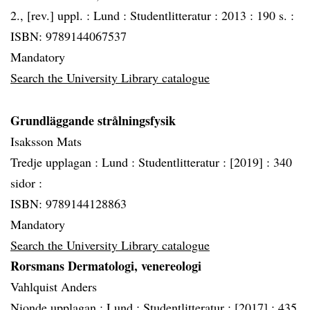
2., [rev.] uppl. :
Lund :
Studentlitteratur :
2013 :
190 s. :
ISBN: 9789144067537
Mandatory
Search the University Library catalogue
Grundläggande strålningsfysik
Isaksson Mats
Tredje upplagan :
Lund :
Studentlitteratur :
[2019] :
340
sidor :
ISBN: 9789144128863
Mandatory
Search the University Library catalogue
Rorsmans Dermatologi, venereologi
Vahlquist Anders
Nionde upplagan :
Lund :
Studentlitteratur :
[2017] :
435