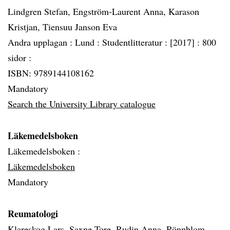
Lindgren Stefan, Engström-Laurent Anna, Karason
Kristjan, Tiensuu Janson Eva
Andra upplagan :
Lund :
Studentlitteratur :
[2017] :
800
sidor :
ISBN: 9789144108162
Mandatory
Search the University Library catalogue
Läkemedelsboken
Läkemedelsboken :
Läkemedelsboken
Mandatory
Reumatologi
Klareskog Lars, Saxne Tore, Rudin Anna, Rönnblom