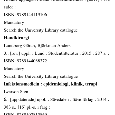
sidor :
ISBN: 9789144119106
Mandatory
Search the University Library catalogue
Handkirurgi
Lundborg Göran, Björkman Anders
3., [rev.] uppl. :
Lund :
Studentlitteratur :
2015 :
287 s. :
ISBN: 9789144088372
Mandatory
Search the University Library catalogue
Infektionsmedicin
: epidemiologi, klinik, terapi
Iwarson Sten
6., [uppdaterade] uppl. :
Sävedalen :
Säve förlag :
2014 :
383 s., [16] pl.-s. i färg :
ISBN: 9789197810869