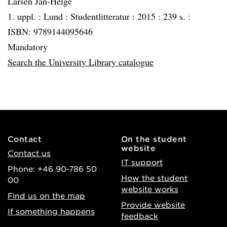
Larsen Jan-Helge
1. uppl. :
Lund :
Studentlitteratur :
2015 :
239 s. :
ISBN: 9789144095646
Mandatory
Search the University Library catalogue
Contact
On the student
website
Contact us
IT support
Phone: +46 90-786 50
How the student
00
website works
Find us on the map
Provide website
If something happens
feedback