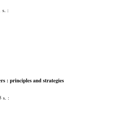
 s. :
ers
: principles and strategies
5 s. :