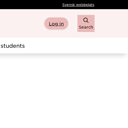
Svensk webbplats
Log in
Search
students