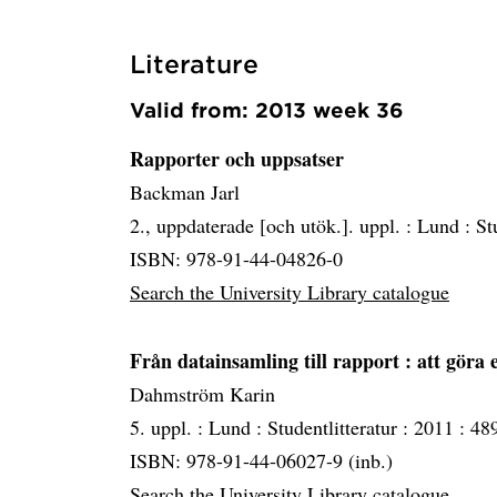
Literature
Valid from: 2013 week 36
Rapporter och uppsatser
Backman Jarl
2., uppdaterade [och utök.]. uppl. :
Lund :
St
ISBN: 978-91-44-04826-0
Search the University Library catalogue
Från datainsamling till rapport
: att göra 
Dahmström Karin
5. uppl. :
Lund :
Studentlitteratur :
2011 :
489
ISBN: 978-91-44-06027-9 (inb.)
Search the University Library catalogue