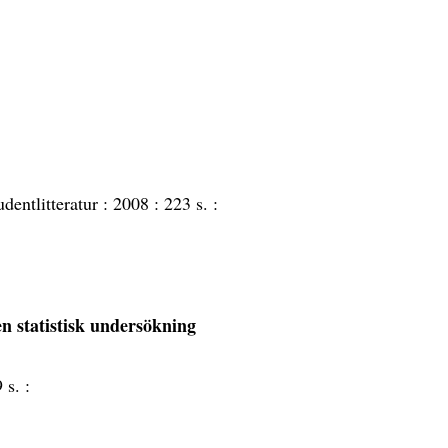
udentlitteratur :
2008 :
223 s. :
en statistisk undersökning
 s. :