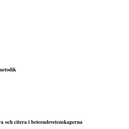
metodik
era och citera i beteendevetenskaperna