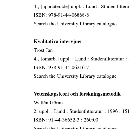
4., [uppdaterade] uppl. :
Lund :
Studentlitter
ISBN: 978-91-44-06868-8
Search the University Library catalogue
Kvalitativa intervjuer
Trost Jan
4., [omarb.] uppl. :
Lund :
Studentlitteratur :
ISBN: 978-91-44-06216-7
Search the University Library catalogue
Vetenskapsteori och forskningsmetodik
Wallén Göran
2. uppl. :
Lund :
Studentlitteratur :
1996 :
151
ISBN: 91-44-36652-3 ; 260:00
Search the University Library catalogue