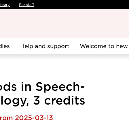
ibrary
For staff
dies
Help and support
Welcome to new 
ds in Speech-
ogy, 3 credits
 from 2025-03-13