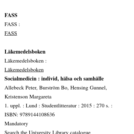
FASS
FASS :
FASS
Läkemedelsboken
Läkemedelsboken :
Läkemedelsboken
Socialmedicin
: individ, hälsa och samhälle
Allebeck Peter, Burström Bo, Hensing Gunnel,
Kristenson Margareta
1. uppl. :
Lund :
Studentlitteratur :
2015 :
270 s. :
ISBN: 9789144108636
Mandatory
Search the University Library catalogue