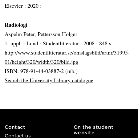
Elsevier :
2020 :
Radiologi
Aspelin Peter, Pettersson Holger
1. uppl. :
Lund :
Studentlitteratur :
2008 :
848 s. :
http://www.studentlitteratur.se/omslagsbild/artnr/31995-
01/height/320/width/320/bild.jpg
ISBN: 978-91-44-03887-2 (inb.)
Search the University Library catalogue
Contact
On the student
website
Contact us