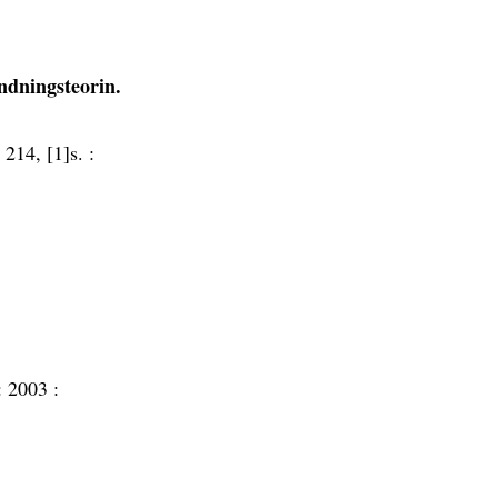
indningsteorin.
:
214, [1]s. :
:
2003 :