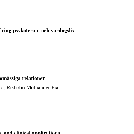
dring psykoterapi och vardagsliv
lomässiga relationer
ord, Risholm Mothander Pia
h, and clinical applications