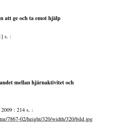
n att ge och ta emot hjälp
] s. :
andet mellan hjärnaktivitet och
:
2009 :
214 s. :
rtnr/7867-02/height/320/width/320/bild.jpg