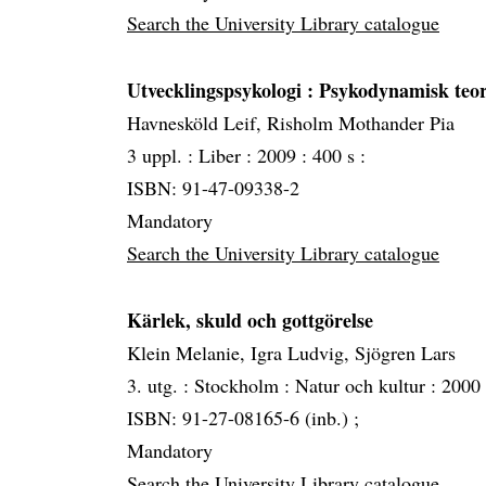
Search the University Library catalogue
Utvecklingspsykologi
: Psykodynamisk teor
Havnesköld Leif, Risholm Mothander Pia
3 uppl. :
Liber :
2009 :
400 s :
ISBN: 91-47-09338-2
Mandatory
Search the University Library catalogue
Kärlek, skuld och gottgörelse
Klein Melanie, Igra Ludvig, Sjögren Lars
3. utg. :
Stockholm :
Natur och kultur :
2000
ISBN: 91-27-08165-6 (inb.) ;
Mandatory
Search the University Library catalogue