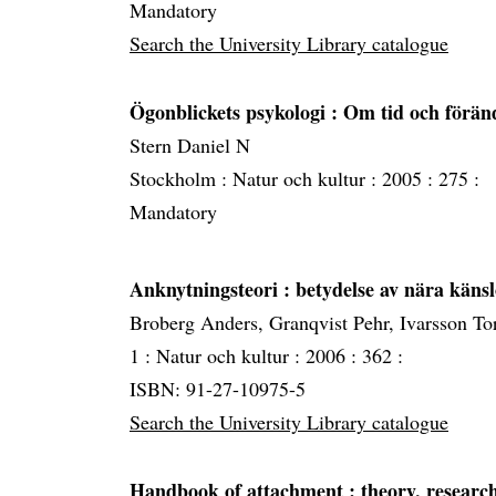
Mandatory
Search the University Library catalogue
Ögonblickets psykologi
: Om tid och förän
Stern Daniel N
Stockholm :
Natur och kultur :
2005 :
275 :
Mandatory
Anknytningsteori
: betydelse av nära käns
Broberg Anders, Granqvist Pehr, Ivarsson T
1 :
Natur och kultur :
2006 :
362 :
ISBN: 91-27-10975-5
Search the University Library catalogue
Handbook of attachment
: theory, researc