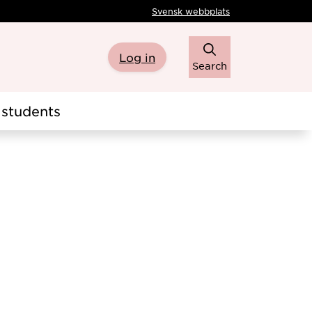
Svensk webbplats
Log in
Search
students