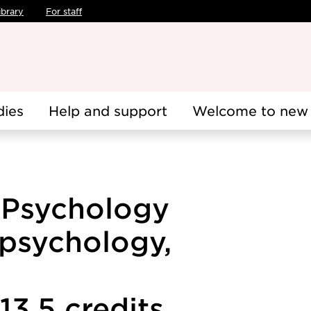
ibrary
For staff
dies
Help and support
Welcome to new 
 Psychology
opsychology,
13.5 credits