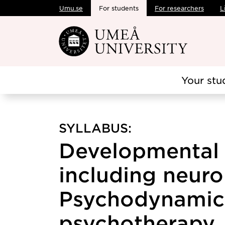
Umu.se
For students
For researchers
L
Skip to main content
Your stu
SYLLABUS:
Developmental
including neur
Psychodynamic
psychotherapy, 