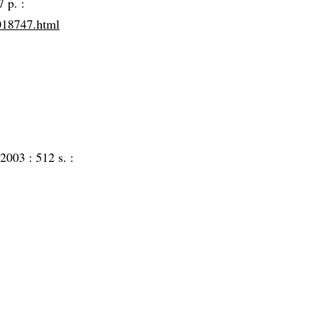
7 p. :
7018747.html
 2003 :
512 s. :