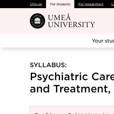
Umu.se
For students
For researchers
L
Skip to main content
Your stu
SYLLABUS:
Psychiatric Car
and Treatment, 