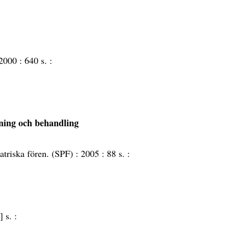
2000 :
640 s. :
edning och behandling
atriska fören. (SPF) :
2005 :
88 s. :
] s. :