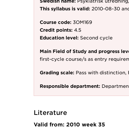
Swedish name:
Psykiatrisk utredning
This syllabus is valid:
2010-08-30
and
Course code:
3OM169
Credit points:
4.5
Education level:
Second cycle
Main Field of Study and progress lev
first-cycle course/s as entry require
Grading scale:
Pass with distinction, 
Responsible department:
Department
Literature
Valid from: 2010 week 35