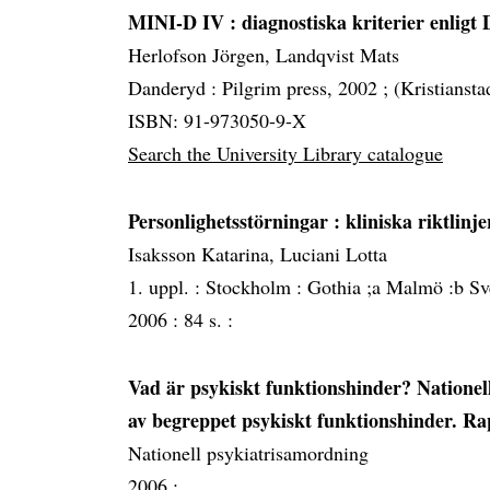
MINI-D IV
: diagnostiska kriterier enlig
Herlofson Jörgen, Landqvist Mats
Danderyd :
Pilgrim press, 2002 ; (Kristiansta
ISBN: 91-973050-9-X
Search the University Library catalogue
Personlighetsstörningar
: kliniska riktlin
Isaksson Katarina, Luciani Lotta
1. uppl. :
Stockholm :
Gothia ;a Malmö :b Sve
2006 :
84 s. :
Vad är psykiskt funktionshinder? Nationell
av begreppet psykiskt funktionshinder. Ra
Nationell psykiatrisamordning
2006 :