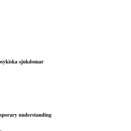
 psykiska sjukdomar
emporary understanding