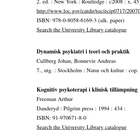
2. ed. :
New York :
Routledge :
c2008 :
x, 45
http://www.loc.gov/catdir/toc/ecip0717/200
ISBN: 978-0-8058-6169-3 (alk. paper)
Search the University Library catalogue
Dynamisk psykiatri i teori och praktik
Cullberg Johan, Bonnevie Andreas
7., utg. :
Stockholm :
Natur och kultur :
cop.
Kognitiv psykoterapi i klinisk tillämpning
Freeman Arthur
Danderyd :
Pilgrim press :
1994 :
434 :
ISBN: 91-970671-8-0
Search the University Library catalogue