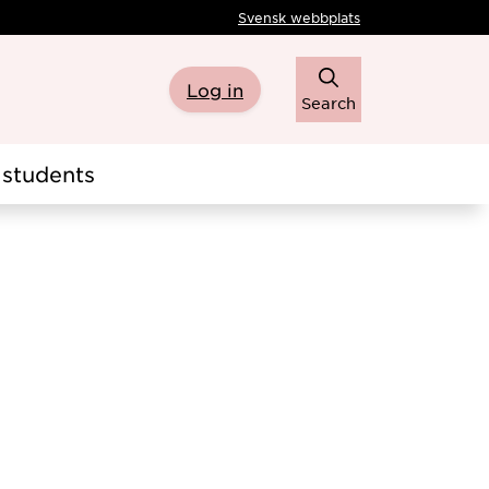
Svensk webbplats
Log in
Search
students