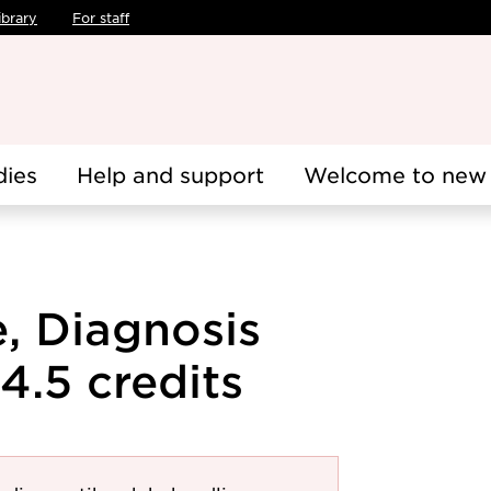
ibrary
For staff
dies
Help and support
Welcome to new 
e, Diagnosis
4.5 credits