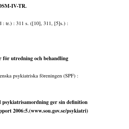
t DSM-IV-TR.
d :
tr.) :
311 s. ([10], 311, [5]s.) :
jer för utredning och behandling
nska psykiatriska föreningen (SPF) :
 psykiatrisamordning ger sin definition
pport 2006:5.(www.sou.gov.se/psykiatri)