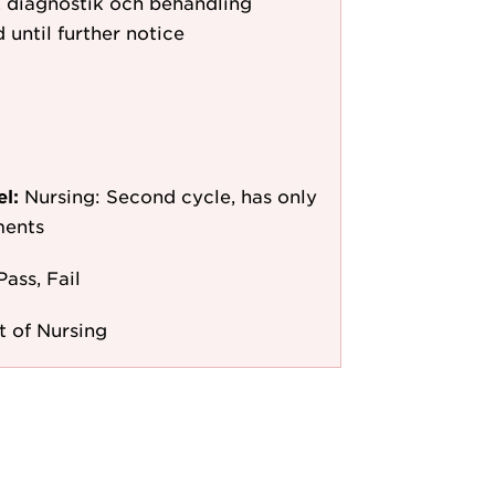
, diagnostik och behandling
 until further notice
el:
Nursing: Second cycle, has only
ments
Pass, Fail
 of Nursing