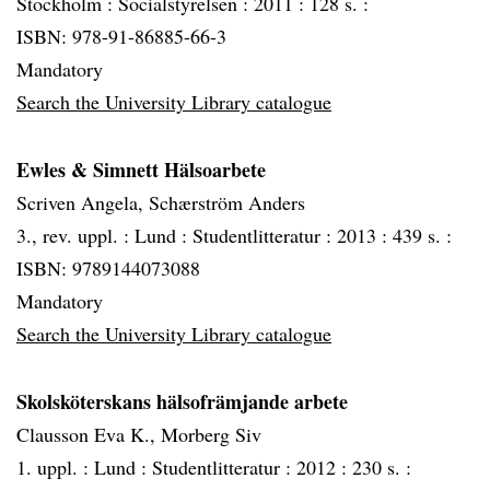
Stockholm :
Socialstyrelsen :
2011 :
128 s. :
ISBN: 978-91-86885-66-3
Mandatory
Search the University Library catalogue
Ewles & Simnett Hälsoarbete
Scriven Angela, Schærström Anders
3., rev. uppl. :
Lund :
Studentlitteratur :
2013 :
439 s. :
ISBN: 9789144073088
Mandatory
Search the University Library catalogue
Skolsköterskans hälsofrämjande arbete
Clausson Eva K., Morberg Siv
1. uppl. :
Lund :
Studentlitteratur :
2012 :
230 s. :