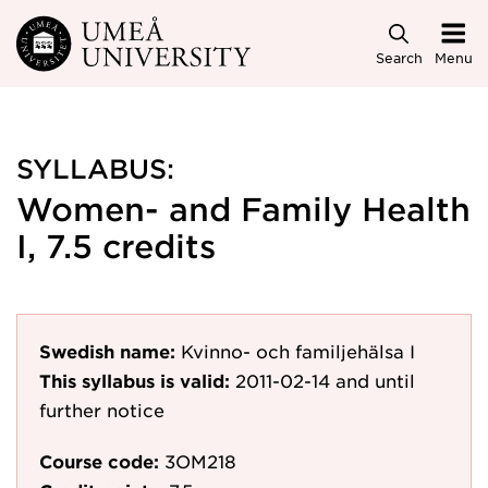
Skip to main content
Search
Menu
SYLLABUS:
Women- and Family Health
I, 7.5 credits
Swedish name:
Kvinno- och familjehälsa I
This syllabus is valid:
2011-02-14
and until
further notice
Course code:
3OM218