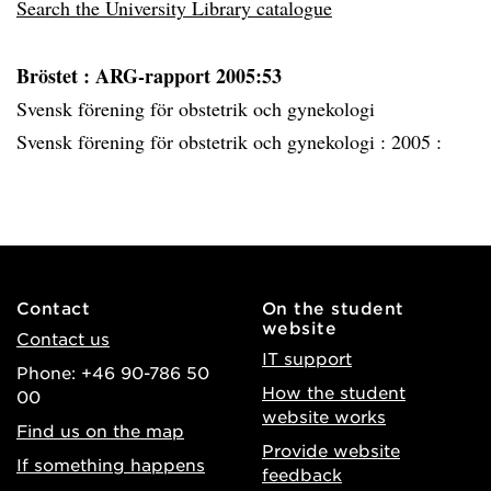
Search the University Library catalogue
Bröstet
: ARG-rapport 2005:53
Svensk förening för obstetrik och gynekologi
Svensk förening för obstetrik och gynekologi :
2005 :
Contact
On the student
website
Contact us
IT support
Phone: +46 90-786 50
How the student
00
website works
Find us on the map
Provide website
If something happens
feedback