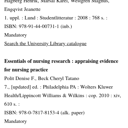
Hagberg Henrik, Marsal Karel, Westgren Magnus,
Engqvist Jeanette
1. uppl. :
Lund :
Studentlitteratur :
2008 :
768 s. :
ISBN: 978-91-44-00731-1 (inb.)
Mandatory
Search the University Library catalogue
Essentials of nursing research
: appraising evidence
for nursing practice
Polit Denise F., Beck Cheryl Tatano
7., [updated] ed. :
Philadelphia PA :
Wolters Kluwer
Health/Lippincott Williams & Wilkins :
cop. 2010 :
xiv,
610 s. :
ISBN: 978-0-7817-8153-4 (alk. paper)
Mandatory