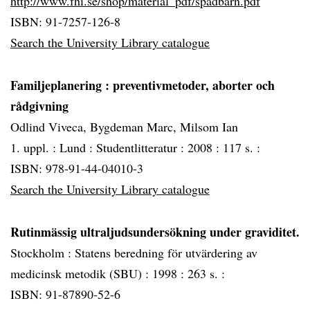
http://www.fhi.se/shop/material_pdf/spadbarn.pdf
ISBN: 91-7257-126-8
Search the University Library catalogue
Familjeplanering
: preventivmetoder, aborter och
rådgivning
Odlind Viveca, Bygdeman Marc, Milsom Ian
1. uppl. :
Lund :
Studentlitteratur :
2008 :
117 s. :
ISBN: 978-91-44-04010-3
Search the University Library catalogue
Rutinmässig ultraljudsundersökning under graviditet.
Stockholm :
Statens beredning för utvärdering av
medicinsk metodik (SBU) :
1998 :
263 s. :
ISBN: 91-87890-52-6