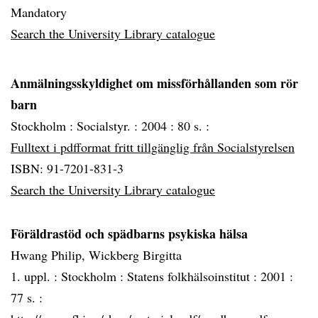
Mandatory
Search the University Library catalogue
Anmälningsskyldighet om missförhållanden som rör
barn
Stockholm :
Socialstyr. :
2004 :
80 s. :
Fulltext i pdfformat fritt tillgänglig från Socialstyrelsen
ISBN: 91-7201-831-3
Search the University Library catalogue
Föräldrastöd och spädbarns psykiska hälsa
Hwang Philip, Wickberg Birgitta
1. uppl. :
Stockholm :
Statens folkhälsoinstitut :
2001 :
77 s. :