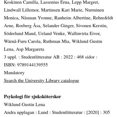
Koskinen Camilla, Lassenius Erna, Lepp Margret,
Lindwall Lillemor, Martinsen Kari Marie, Nurminen
Monica, Näsman Yvonne, Ranheim Albertine, Rehnsfeldt
Arne, Roxberg Åsa, Selander Ginger, Sivonen Kerstin,
Söderlund Maud, Ueland Venke, Wallinvirta Eivor,
Wärnå-Furu Carola, Ruthman Mia, Wiklund Gustin
Lena, Asp Margareta
3 uppl. :
Studentlitteratur AB :
2022 :
468 sidor :
ISBN: 9789144139555
Mandatory
Search the University Library catalogue
Psykologi för sjuksköterskor
Wiklund Gustin Lena
Andra upplagan :
Lund :
Studentlitteratur :
[2020] :
305