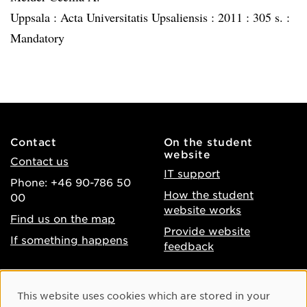
Uppsala :
Acta Universitatis Upsaliensis :
2011 :
305 s. :
Mandatory
Contact
On the student
website
Contact us
IT support
Phone: +46 90-786 50
How the student
00
website works
Find us on the map
Provide website
If something happens
feedback
About the website
Facebook
Cookie Consent
This website uses cookies which are stored in your
Accessibility of umu.se
Instagram