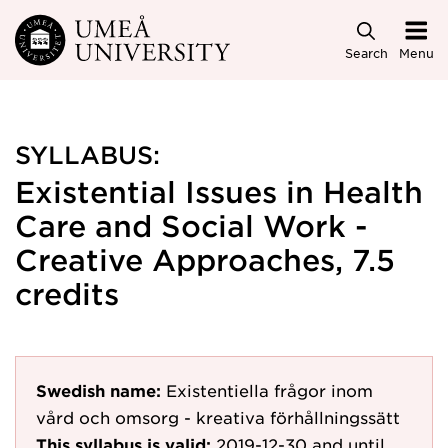
Skip to main content
Search
Menu
SYLLABUS:
Existential Issues in Health
Care and Social Work -
Creative Approaches, 7.5
credits
Swedish name:
Existentiella frågor inom
vård och omsorg - kreativa förhållningssätt
This syllabus is valid:
2019-12-30
and until