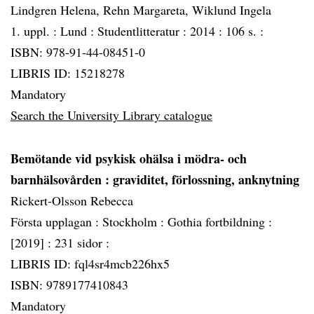
Lindgren Helena, Rehn Margareta, Wiklund Ingela
1. uppl. :
Lund :
Studentlitteratur :
2014 :
106 s. :
ISBN: 978-91-44-08451-0
LIBRIS ID: 15218278
Mandatory
Search the University Library catalogue
Bemötande vid psykisk ohälsa i mödra- och
barnhälsovården
: graviditet, förlossning, anknytning
Rickert-Olsson Rebecca
Första upplagan :
Stockholm :
Gothia fortbildning :
[2019] :
231 sidor :
LIBRIS ID: fql4sr4mcb226hx5
ISBN: 9789177410843
Mandatory