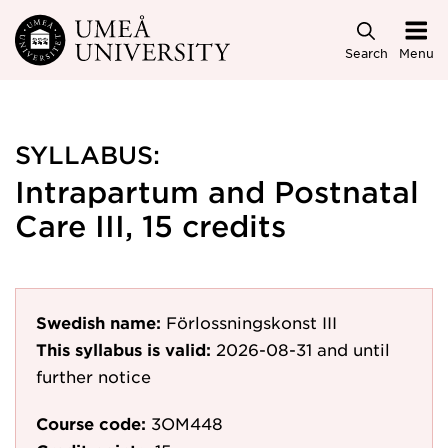
Skip to main content
Search
Menu
SYLLABUS:
Intrapartum and Postnatal
Care III, 15 credits
Swedish name:
Förlossningskonst III
This syllabus is valid:
2026-08-31
and until
further notice
Course code:
3OM448