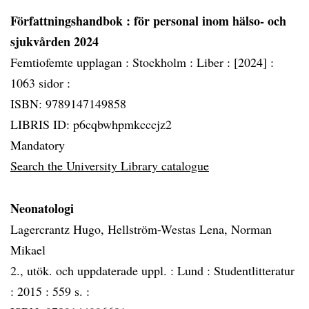
Författningshandbok
: för personal inom hälso- och
sjukvården 2024
Femtiofemte upplagan :
Stockholm :
Liber :
[2024] :
1063 sidor :
ISBN: 9789147149858
LIBRIS ID: p6cqbwhpmkcccjz2
Mandatory
Search the University Library catalogue
Neonatologi
Lagercrantz Hugo, Hellström-Westas Lena, Norman
Mikael
2., utök. och uppdaterade uppl. :
Lund :
Studentlitteratur
:
2015 :
559 s. :