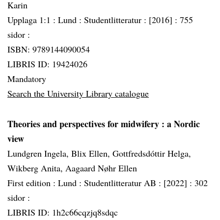
Karin
Upplaga 1:1 :
Lund :
Studentlitteratur :
[2016] :
755
sidor :
ISBN: 9789144090054
LIBRIS ID: 19424026
Mandatory
Search the University Library catalogue
Theories and perspectives for midwifery
: a Nordic
view
Lundgren Ingela, Blix Ellen, Gottfredsdóttir Helga,
Wikberg Anita, Aagaard Nøhr Ellen
First edition :
Lund :
Studentlitteratur AB :
[2022] :
302
sidor :
LIBRIS ID: 1h2c66cqzjq8sdqc