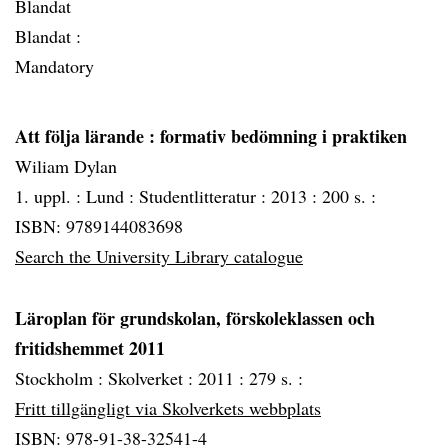
Blandat
Blandat :
Mandatory
Att följa lärande
: formativ bedömning i praktiken
Wiliam Dylan
1. uppl. :
Lund :
Studentlitteratur :
2013 :
200 s. :
ISBN: 9789144083698
Search the University Library catalogue
Läroplan för grundskolan, förskoleklassen och
fritidshemmet 2011
Stockholm :
Skolverket :
2011 :
279 s. :
Fritt tillgängligt via Skolverkets webbplats
ISBN: 978-91-38-32541-4