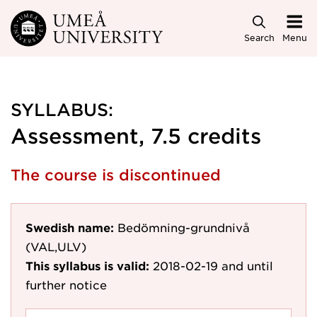
Skip to main content
Search
Menu
SYLLABUS:
Assessment, 7.5 credits
The course is discontinued
Swedish name:
Bedömning-grundnivå
(VAL,ULV)
This syllabus is valid:
2018-02-19
and until
further notice