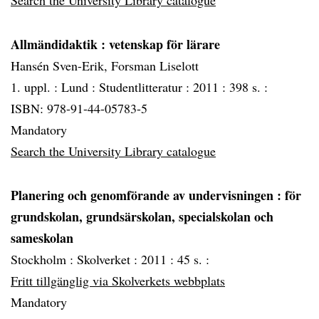
Search the University Library catalogue
Allmändidaktik
: vetenskap för lärare
Hansén Sven-Erik, Forsman Liselott
1. uppl. :
Lund :
Studentlitteratur :
2011 :
398 s. :
ISBN: 978-91-44-05783-5
Mandatory
Search the University Library catalogue
Planering och genomförande av undervisningen
: för
grundskolan, grundsärskolan, specialskolan och
sameskolan
Stockholm :
Skolverket :
2011 :
45 s. :
Fritt tillgänglig via Skolverkets webbplats
Mandatory