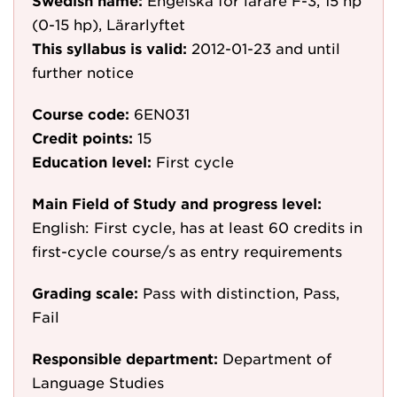
Swedish name:
Engelska för lärare F-3, 15 hp
(0-15 hp), Lärarlyftet
This syllabus is valid:
2012-01-23
and until
further notice
Course code:
6EN031
Credit points:
15
Education level:
First cycle
Main Field of Study and progress level:
English: First cycle, has at least 60 credits in
first-cycle course/s as entry requirements
Grading scale:
Pass with distinction, Pass,
Fail
Responsible department:
Department of
Language Studies