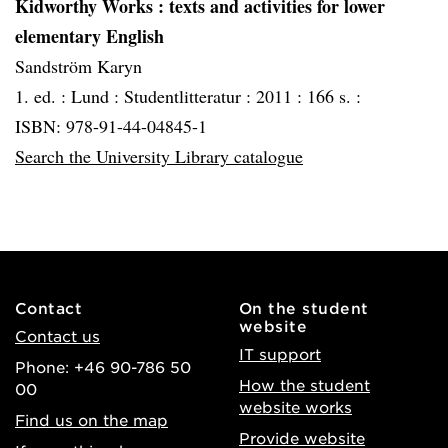
Kidworthy Works
: texts and activities for lower
elementary English
Sandström Karyn
1. ed. :
Lund :
Studentlitteratur :
2011 :
166 s. :
ISBN: 978-91-44-04845-1
Search the University Library catalogue
Contact
On the student
website
Contact us
IT support
Phone: +46 90-786 50
How the student
00
website works
Find us on the map
Provide website