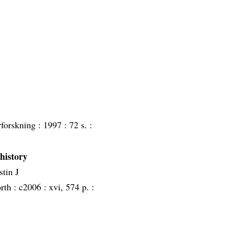
rforskning :
1997 :
72 s. :
 history
tin J
rth :
c2006 :
xvi, 574 p. :