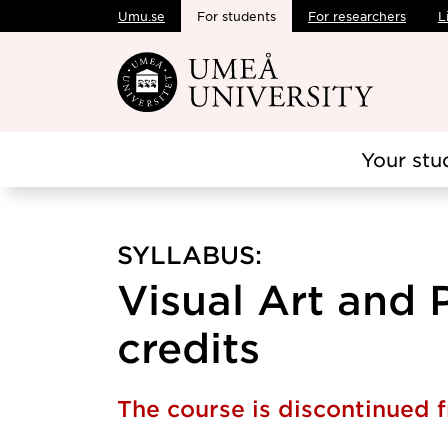
Umu.se
For students
For researchers
L
Skip to main content
Your stu
SYLLABUS:
Visual Art and 
credits
The course is discontinued