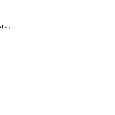
2] s. :