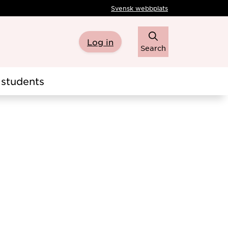
Svensk webbplats
Log in
Search
students