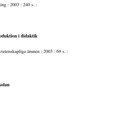
ning :
2003 :
240 s. :
oduktion i didaktik
lsvetenskapliga ämnen :
2003 :
69 s. :
kolan