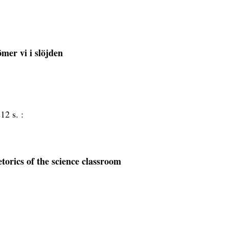
mer vi i slöjden
12 s. :
etorics of the science classroom