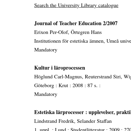
Search the University Library catalogue
Journal of Teacher Education 2/2007
Erixon Per-Olof, Örtegren Hans
Institutionen för estetiska ämnen, Umeå unive
Mandatory
Kultur i läroprocessen
Höglund Carl-Magnus, Reuterstrand Siri, Wig
Göteborg :
Krut :
2008 :
87 s. :
Mandatory
Estetiska lärprocesser
: upplevelser, prak
Lindstrand Fredrik, Selander Staffan
1. uppl. :
Lund :
Studentlitteratur :
2009 :
270