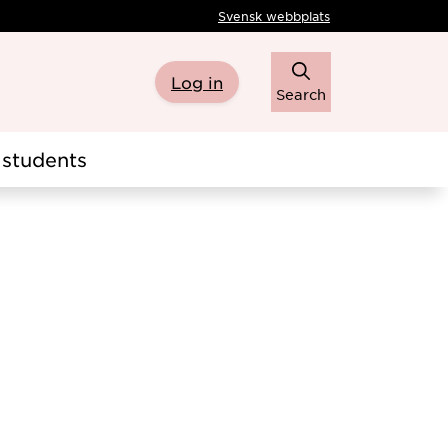
Svensk webbplats
Log in
Search
students