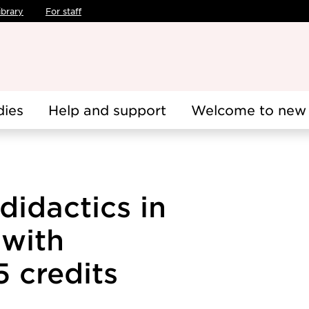
ibrary
For staff
dies
Help and support
Welcome to new 
didactics in
 with
5 credits