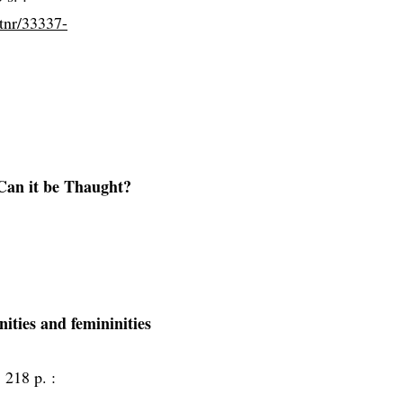
rtnr/33337-
 Can it be Thaught?
nities and femininities
, 218 p. :