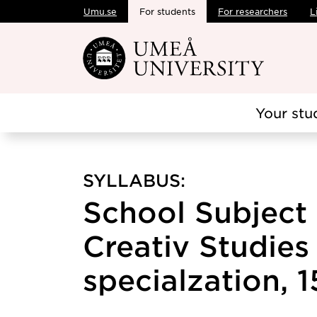
Umu.se
For students
For researchers
L
Skip to main content
Your stu
SYLLABUS:
School Subject 
Creativ Studies
specialzation, 1