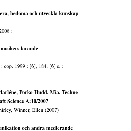
era, bedöma och utveckla kunskap
2008 :
 musikers lärande
 :
cop. 1999 :
[6], 184, [6] s. :
 Marléne, Porko-Hudd, Mia, Techne
aft Science A:10/2007
irley, Winner, Ellen (2007)
unikation och andra medierande