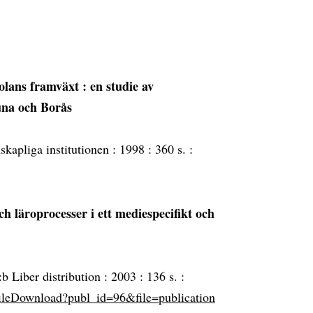
ans framväxt : en studie av
una och Borås
skapliga institutionen :
1998 :
360 s. :
ch läroprocesser i ett mediespecifikt och
b Liber distribution :
2003 :
136 s. :
/fileDownload?publ_id=96&file=publication