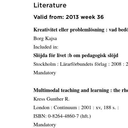
Literature
Valid from: 2013 week 36
Kreativitet eller problemlösning
: vad bedö
Borg Kajsa
Included in:
Slöjda för livet :b om pedagogisk slöjd
Stockholm :
Lärarförbundets förlag :
2008 :
2
Mandatory
Multimodal teaching and learning
: the rh
Kress Gunther R.
London :
Continuum :
2001 :
xv, 188 s. :
ISBN: 0-8264-4860-7 (hft.)
Mandatory