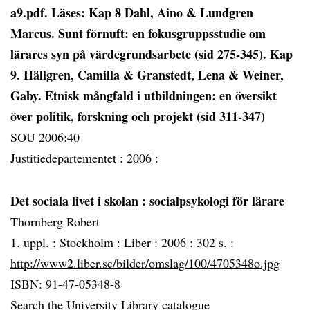
a9.pdf. Läses: Kap 8 Dahl, Aino & Lundgren
Marcus. Sunt förnuft: en fokusgruppsstudie om
lärares syn på värdegrundsarbete (sid 275-345). Kap
9. Hällgren, Camilla & Granstedt, Lena & Weiner,
Gaby. Etnisk mångfald i utbildningen: en översikt
över politik, forskning och projekt (sid 311-347)
SOU 2006:40
Justitiedepartementet :
2006 :
Det sociala livet i skolan
: socialpsykologi för lärare
Thornberg Robert
1. uppl. :
Stockholm :
Liber :
2006 :
302 s. :
http://www2.liber.se/bilder/omslag/100/4705348o.jpg
ISBN: 91-47-05348-8
Search the University Library catalogue