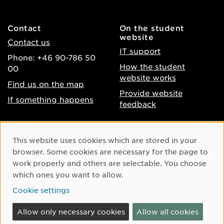
Contact
On the student
website
Contact us
IT support
Phone: +46 90-786 50
How the student
00
website works
Find us on the map
Provide website
If something happens
feedback
About the website
Facebook
Cookie Consent
This website uses cookies which are stored in your
Accessibility of umu.se
Instagram
browser. Some cookies are necessary for the page to
Processing of personal
work properly and others are selectable. You choose
Youtube
data
which ones you want to allow.
LinkedIn
Cookie settings
Cookie settings
Allow only necessary cookies
Allow all cookies