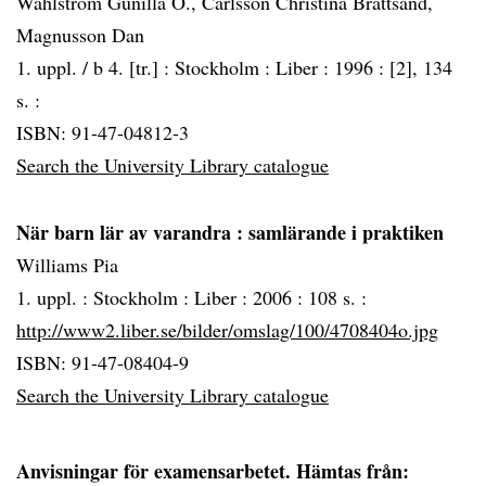
Wahlström Gunilla O., Carlsson Christina Brattsand,
Magnusson Dan
1. uppl. / b 4. [tr.] :
Stockholm :
Liber :
1996 :
[2], 134
s. :
ISBN: 91-47-04812-3
Search the University Library catalogue
När barn lär av varandra
: samlärande i praktiken
Williams Pia
1. uppl. :
Stockholm :
Liber :
2006 :
108 s. :
http://www2.liber.se/bilder/omslag/100/4708404o.jpg
ISBN: 91-47-08404-9
Search the University Library catalogue
Anvisningar för examensarbetet. Hämtas från: