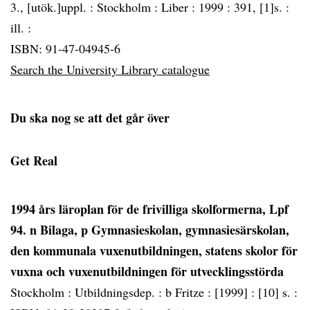
3., [utök.]uppl. :
Stockholm :
Liber :
1999 :
391, [1]s. :
ill. :
ISBN: 91-47-04945-6
Search the University Library catalogue
Du ska nog se att det går över
Get Real
1994 års läroplan för de frivilliga skolformerna, Lpf
94. n Bilaga, p Gymnasieskolan, gymnasiesärskolan,
den kommunala vuxenutbildningen, statens skolor för
vuxna och vuxenutbildningen för utvecklingsstörda
Stockholm :
Utbildningsdep. : b Fritze :
[1999] :
[10] s. :