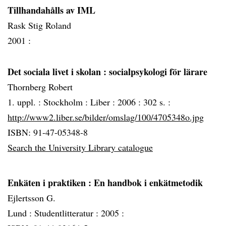
Tillhandahålls av IML
Rask Stig Roland
2001 :
Det sociala livet i skolan
: socialpsykologi för lärare
Thornberg Robert
1. uppl. :
Stockholm :
Liber :
2006 :
302 s. :
http://www2.liber.se/bilder/omslag/100/4705348o.jpg
ISBN: 91-47-05348-8
Search the University Library catalogue
Enkäten i praktiken
: En handbok i enkätmetodik
Ejlertsson G.
Lund :
Studentlitteratur :
2005 :