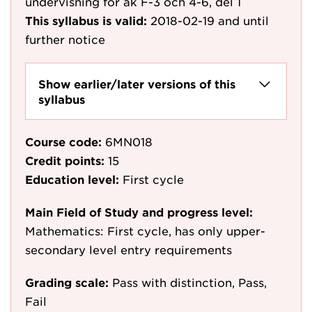
undervisning för åk F-3 och 4-6, del 1
This syllabus is valid:
2018-02-19
and until
further notice
Show earlier/later versions of this
syllabus
Course code:
6MN018
Credit points:
15
Education level:
First cycle
Main Field of Study and progress level:
Mathematics: First cycle, has only upper-
secondary level entry requirements
Grading scale:
Pass with distinction, Pass,
Fail