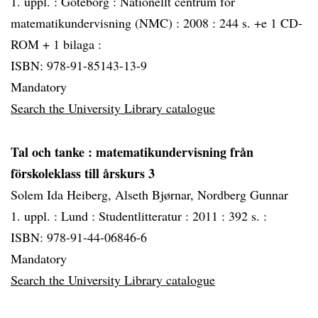
1. uppl. :
Göteborg :
Nationellt centrum för
matematikundervisning (NMC) :
2008 :
244 s. +e 1 CD-
ROM + 1 bilaga :
ISBN: 978-91-85143-13-9
Mandatory
Search the University Library catalogue
Tal och tanke
: matematikundervisning från
förskoleklass till årskurs 3
Solem Ida Heiberg, Alseth Bjørnar, Nordberg Gunnar
1. uppl. :
Lund :
Studentlitteratur :
2011 :
392 s. :
ISBN: 978-91-44-06846-6
Mandatory
Search the University Library catalogue