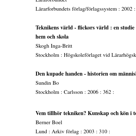
Lärarforbundets förlag/förlagssystem :
2002 
Teknikens värld - flickors värld : en studi
hem och skola
Skogh Inga-Britt
Stockholm :
Högskoleförlaget vid Lärarhögs
Den kupade handen - historien om männis
Sundin Bo
Stockholm :
Carlsson :
2006 :
362 :
Vem tillhör tekniken? Kunskap och kön i t
Berner Boel
Lund :
Arkiv förlag :
2003 :
310 :