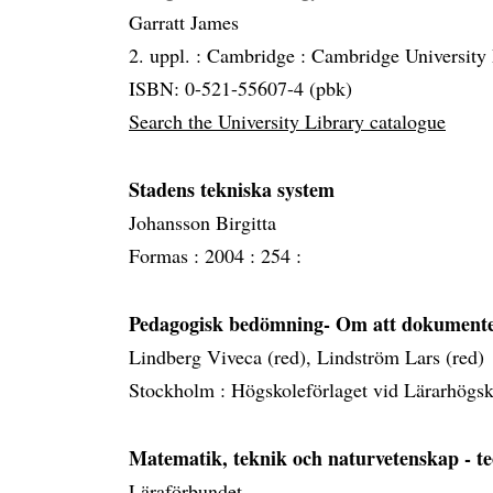
Garratt James
2. uppl. :
Cambridge :
Cambridge University 
ISBN: 0-521-55607-4 (pbk)
Search the University Library catalogue
Stadens tekniska system
Johansson Birgitta
Formas :
2004 :
254 :
Pedagogisk bedömning- Om att dokumente
Lindberg Viveca (red), Lindström Lars (red)
Stockholm :
Högskoleförlaget vid Lärarhögs
Matematik, teknik och naturvetenskap - teo
Läraförbundet