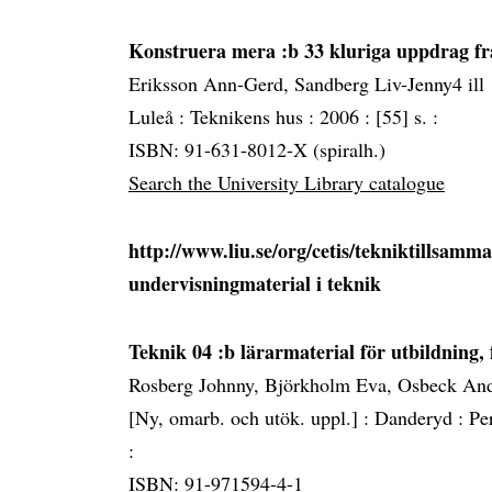
Konstruera mera :b 33 kluriga uppdrag fr
Eriksson Ann-Gerd, Sandberg Liv-Jenny4 ill
Luleå :
Teknikens hus :
2006 :
[55] s. :
ISBN: 91-631-8012-X (spiralh.)
Search the University Library catalogue
http://www.liu.se/org/cetis/tekniktillsamm
undervisningmaterial i teknik
Teknik 04 :b lärarmaterial för utbildning, 
Rosberg Johnny, Björkholm Eva, Osbeck An
[Ny, omarb. och utök. uppl.] :
Danderyd :
Pe
:
ISBN: 91-971594-4-1