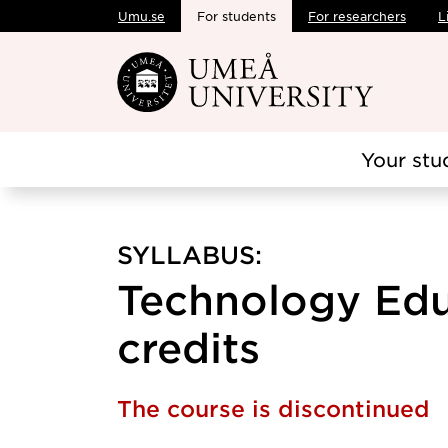
Umu.se
For students
For researchers
L
Skip to main content
Your stu
SYLLABUS:
Technology Edu
credits
The course is discontinued