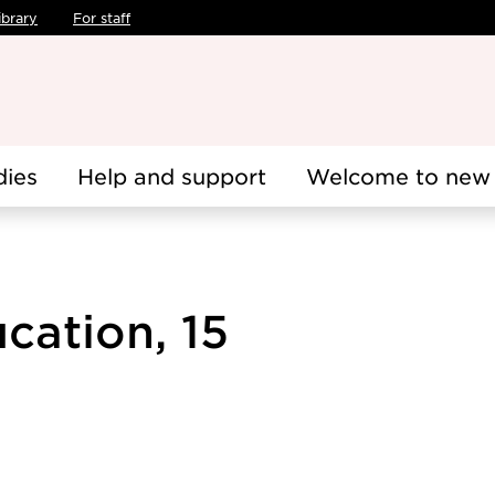
ibrary
For staff
dies
Help and support
Welcome to new 
cation, 15