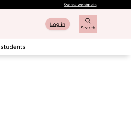
Svensk webbplats
Log in
Search
students