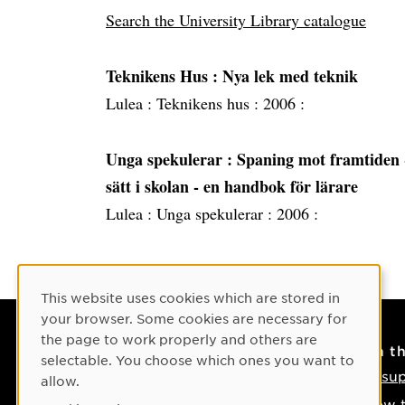
Search the University Library catalogue
Teknikens Hus
: Nya lek med teknik
Lulea :
Teknikens hus :
2006 :
Unga spekulerar
: Spaning mot framtiden 
sätt i skolan - en handbok för lärare
Lulea :
Unga spekulerar :
2006 :
Cookie Consent
This website uses cookies which are stored in
your browser. Some cookies are necessary for
the page to work properly and others are
Contact
On t
selectable. You choose which ones you want to
Contact us
IT su
allow.
Phone: +46 90-786 50 00
How t