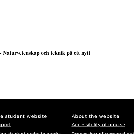
- Naturvetenskap och teknik på ett nytt
he student website
About the website
pport
Accessibility of umu.se
he student website works
Processing of personal da