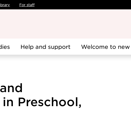
ibrary
For staff
dies
Help and support
Welcome to new 
 and
 in Preschool,