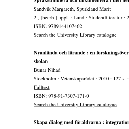
Språkstimulera och dokumentera i den fle
Sandvik Margareth, Spurkland Marit
2., [bearb.] uppl. :
Lund :
Studentlitteratur :
ISBN: 9789144107462
Search the University Library catalogue
Nyanlända och lärande
: en forskningsöve
skolan
Bunar Nihad
Stockholm :
Vetenskapsrådet :
2010 :
127 s. :
Fulltext
ISBN: 978-91-7307-171-0
Search the University Library catalogue
Skapa dialog med föräldrarna
: integratio