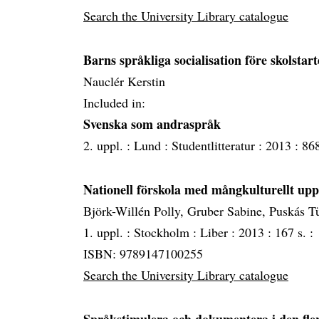
Search the University Library catalogue
Barns språkliga socialisation före skolstar
Nauclér Kerstin
Included in:
Svenska som andraspråk
2. uppl. :
Lund :
Studentlitteratur :
2013 :
868
Nationell förskola med mångkulturellt up
Björk-Willén Polly, Gruber Sabine, Puskás T
1. uppl. :
Stockholm :
Liber :
2013 :
167 s. :
ISBN: 9789147100255
Search the University Library catalogue