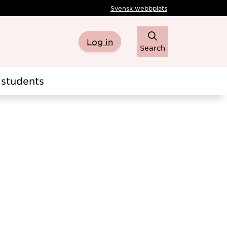
Svensk webbplats
Log in
Search
students