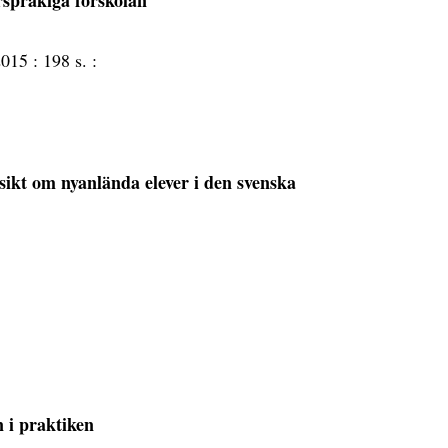
rspråkiga förskolan
2015 :
198 s. :
rsikt om nyanlända elever i den svenska
n i praktiken