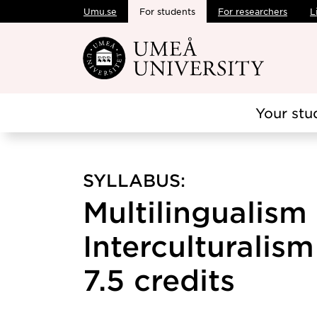
Umu.se
For students
For researchers
L
Skip to main content
Your stu
SYLLABUS:
Multilingualism
Interculturalism
7.5 credits