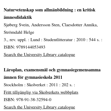
Naturvetenskap som allmänbildning
: en kritisk
ämnesdidaktik
Sjøberg Svein, Andersson Sten, Claesdotter Annika,
Strömdahl Helge
3., rev. uppl. :
Lund :
Studentlitteratur :
2010 :
544 s. :
ISBN: 9789144053493
Search the University Library catalogue
Läroplan, examensmål och gymnasiegemensamma
ämnen för gymnasieskola 2011
Stockholm :
Skolverket :
2011 :
202 s. :
Fritt tillgänglig via Skolverkets webbplats
ISBN: 978-91-38-32594-0
Search the University Library catalogue