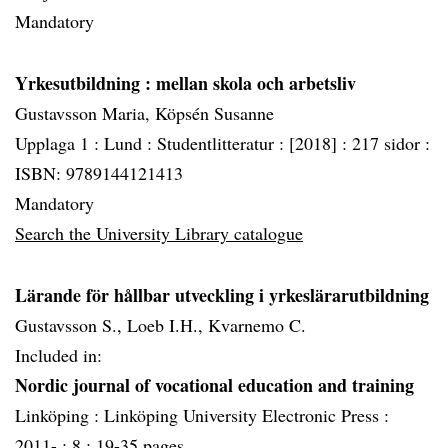
Mandatory
Yrkesutbildning
: mellan skola och arbetsliv
Gustavsson Maria, Köpsén Susanne
Upplaga 1 :
Lund :
Studentlitteratur :
[2018] :
217 sidor :
ISBN: 9789144121413
Mandatory
Search the University Library catalogue
Lärande för hållbar utveckling i yrkeslärarutbildning
Gustavsson S., Loeb I.H., Kvarnemo C.
Included in:
Nordic journal of vocational education and training
Linköping :
Linköping University Electronic Press :
2011- :
8 :
19-35 pages