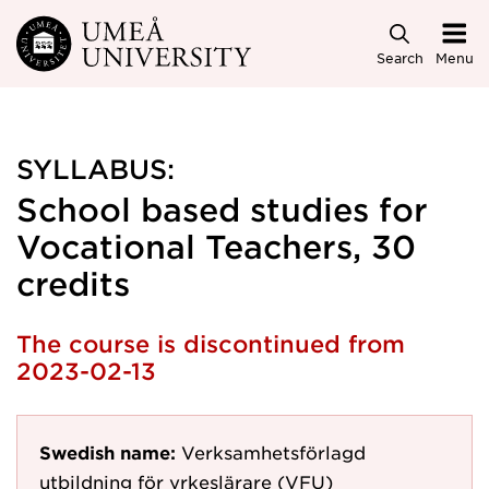
Skip to main content
Search
Menu
SYLLABUS:
School based studies for
Vocational Teachers, 30
credits
The course is discontinued from
2023-02-13
Swedish name:
Verksamhetsförlagd
utbildning för yrkeslärare (VFU)