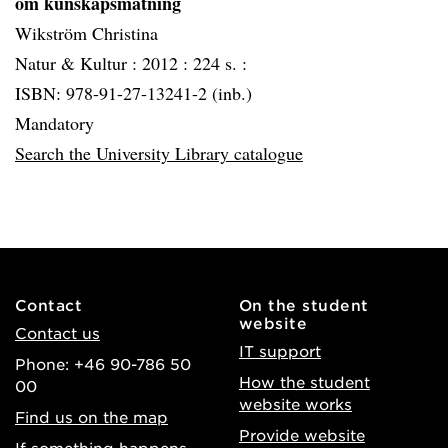
om kunskapsmätning
Wikström Christina
Natur & Kultur :
2012 :
224 s. :
ISBN: 978-91-27-13241-2 (inb.)
Mandatory
Search the University Library catalogue
Contact
On the student
website
Contact us
IT support
Phone: +46 90-786 50
How the student
00
website works
Find us on the map
Provide website
If something happens