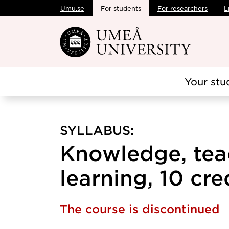
Umu.se
For students
For researchers
L
Skip to main content
Your stu
SYLLABUS:
Knowledge, tea
learning, 10 cre
The course is discontinued