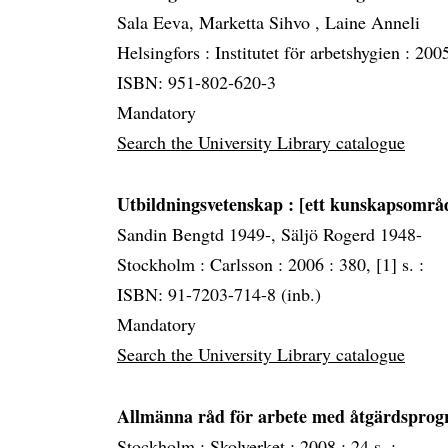
Sala Eeva, Marketta Sihvo , Laine Anneli
Helsingfors :
Institutet för arbetshygien :
200
ISBN: 951-802-620-3
Mandatory
Search the University Library catalogue
Utbildningsvetenskap
: [ett kunskapsområ
Sandin Bengtd 1949-, Säljö Rogerd 1948-
Stockholm :
Carlsson :
2006 :
380, [1] s. :
ISBN: 91-7203-714-8 (inb.)
Mandatory
Search the University Library catalogue
Allmänna råd för arbete med åtgärdspro
Stockholm :
Skolverket :
2008 :
24 s. :