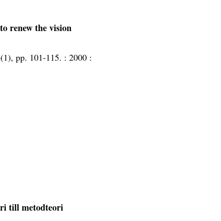
to renew the vision
6(1), pp. 101-115. :
2000 :
i till metodteori