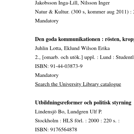
Jakobsson Inga-Lill, Nilsson Inger
Natur & Kultur. (300 s, kommer aug 2011) :
Mandatory
Den goda kommunikationen
: rösten, kro
Juhlin Lotta, Eklund Wilson Erika
2., [omarb. och utök.] uppl. :
Lund :
Studentl
ISBN: 91-44-03873-9
Mandatory
Search the University Library catalogue
Utbildningsreformer och politisk styrning
Lindensjö Bo, Lundgren Ulf P.
Stockholm :
HLS förl. :
2000 :
220 s. :
ISBN: 9176564878