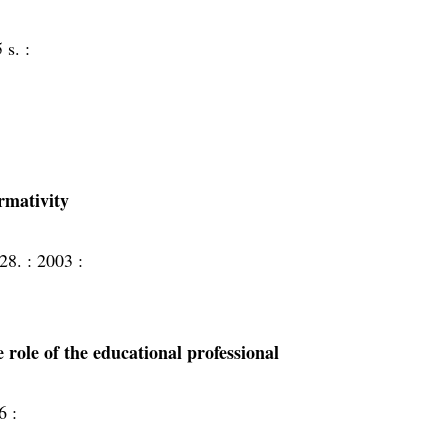
 s. :
rmativity
228. :
2003 :
 role of the educational professional
6 :