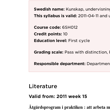
Swedish name:
Kunskap, undervisning
This syllabus is valid:
2011-04-11
and u
Course code:
6SH012
Credit points:
10
Education level:
First cycle
Grading scale:
Pass with distinction, 
Responsible department:
Department
Literature
Valid from: 2011 week 15
Åtgärdsprogram i praktiken
: att arbeta 