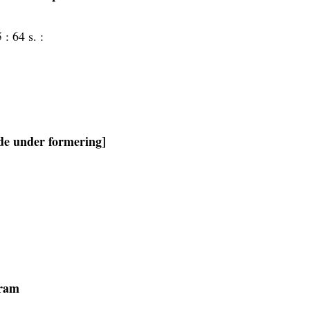
5 :
64 s. :
de under formering]
gram