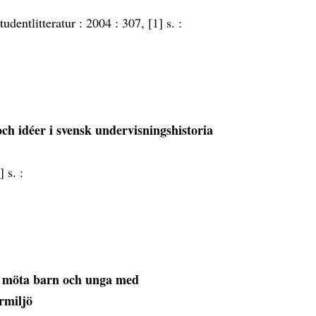
tudentlitteratur :
2004 :
307, [1] s. :
och idéer i svensk undervisningshistoria
] s. :
t möta barn och unga med
rmiljö