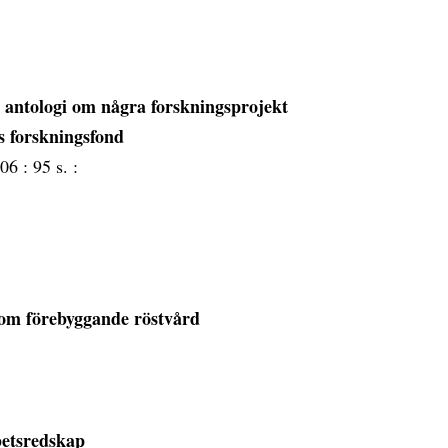
n antologi om några forskningsprojekt
s forskningsfond
06 :
95 s. :
t om förebyggande röstvård
betsredskap