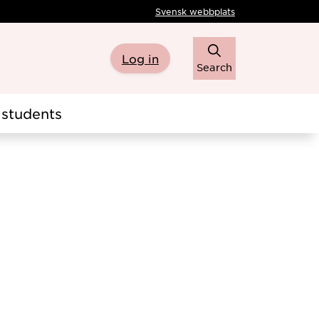
Svensk webbplats
Log in
Search
students