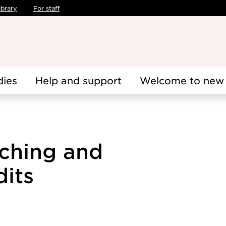
ibrary
For staff
dies
Help and support
Welcome to new 
ching and
dits