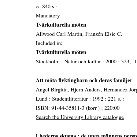
ca 840 s :
Mandatory
Tvärkulturella möten
Allwood Carl Martin, Franzén Elsie C.
Included in:
Tvärkulturella möten
Stockholm :
Natur och kultur :
2000 :
323, [1
Att möta flyktingbarn och deras familjer
Angel Birgitta, Hjern Anders, Hernandez Jor
Lund :
Studentlitteratur :
1992 :
221 s. :
ISBN: 91-44-35811-3 (korr.) ; 220:00
Search the University Library catalogue
I hederns skugga
: de unga männens persp