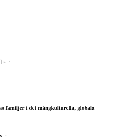
] s. :
s familjer i det mångkulturella, globala
s. :