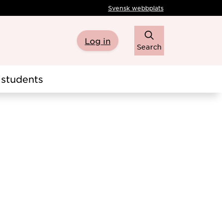
Svensk webbplats
Log in
Search
students