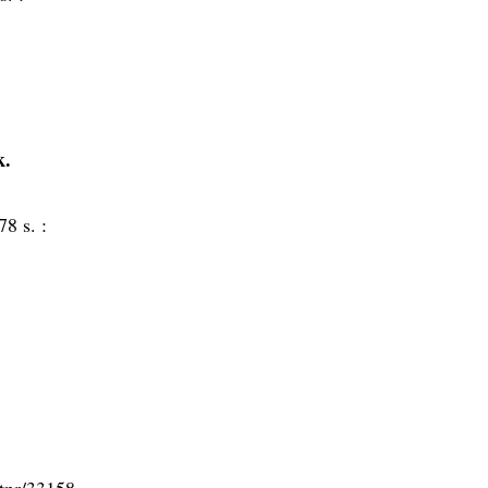
k.
78 s. :