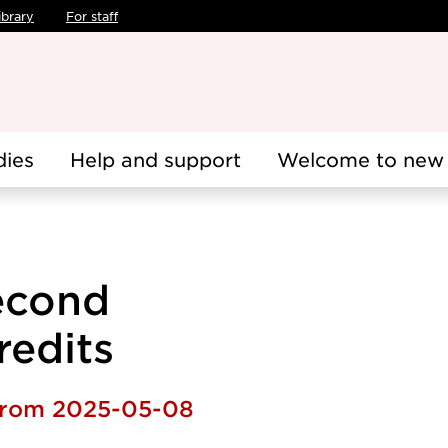
ibrary
For staff
dies
Help and support
Welcome to new 
econd
redits
 from 2025-05-08