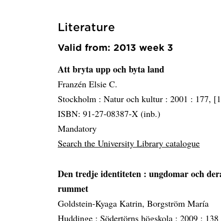
Literature
Valid from: 2013 week 3
Att bryta upp och byta land
Franzén Elsie C.
Stockholm :
Natur och kultur :
2001 :
177, [1
ISBN: 91-27-08387-X (inb.)
Mandatory
Search the University Library catalogue
Den tredje identiteten
: ungdomar och dera
rummet
Goldstein-Kyaga Katrin, Borgström María
Huddinge :
Södertörns högskola :
2009 :
138 