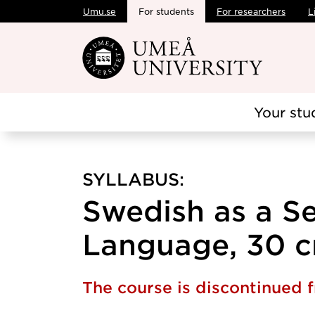
Umu.se
For students
For researchers
L
Skip to main content
Your stu
SYLLABUS:
Swedish as a S
Language, 30 c
The course is discontinued