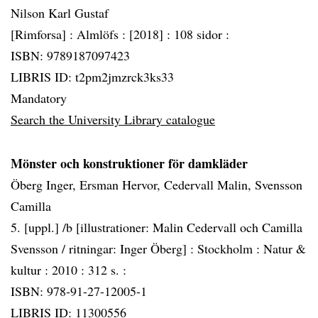
Nilson Karl Gustaf
[Rimforsa] :
Almlöfs :
[2018] :
108 sidor :
ISBN: 9789187097423
LIBRIS ID: t2pm2jmzrck3ks33
Mandatory
Search the University Library catalogue
Mönster och konstruktioner för damkläder
Öberg Inger, Ersman Hervor, Cedervall Malin, Svensson
Camilla
5. [uppl.] /b [illustrationer: Malin Cedervall och Camilla
Svensson / ritningar: Inger Öberg] :
Stockholm :
Natur &
kultur :
2010 :
312 s. :
ISBN: 978-91-27-12005-1
LIBRIS ID: 11300556