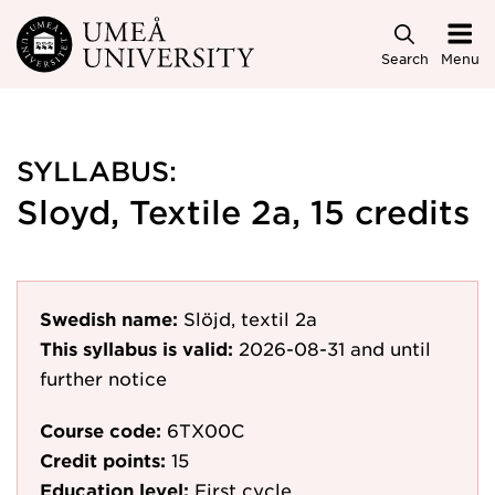
Skip to main content
Search
Menu
SYLLABUS:
Sloyd, Textile 2a, 15 credits
Swedish name:
Slöjd, textil 2a
This syllabus is valid:
2026-08-31
and until
further notice
Course code:
6TX00C
Credit points:
15
Education level:
First cycle