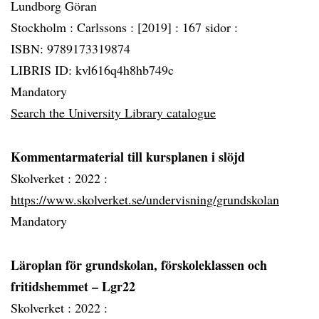
Lundborg Göran
Stockholm :
Carlssons :
[2019] :
167 sidor :
ISBN: 9789173319874
LIBRIS ID: kvl616q4h8hb749c
Mandatory
Search the University Library catalogue
Kommentarmaterial till kursplanen i slöjd
Skolverket :
2022 :
https://www.skolverket.se/undervisning/grundskolan
Mandatory
Läroplan för grundskolan, förskoleklassen och
fritidshemmet – Lgr22
Skolverket :
2022 :