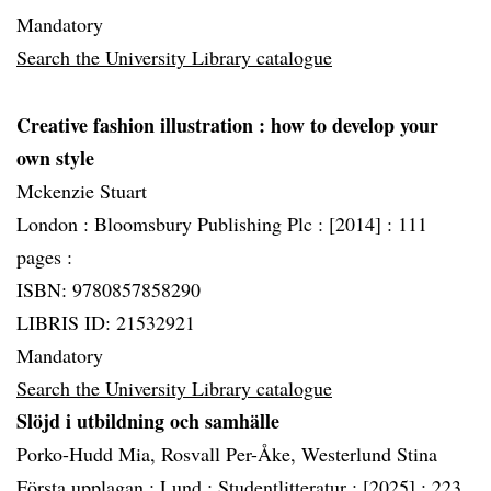
Mandatory
Search the University Library catalogue
Creative fashion illustration
: how to develop your
own style
Mckenzie Stuart
London :
Bloomsbury Publishing Plc :
[2014] :
111
pages :
ISBN: 9780857858290
LIBRIS ID: 21532921
Mandatory
Search the University Library catalogue
Slöjd i utbildning och samhälle
Porko-Hudd Mia, Rosvall Per-Åke, Westerlund Stina
Första upplagan :
Lund :
Studentlitteratur :
[2025] :
223