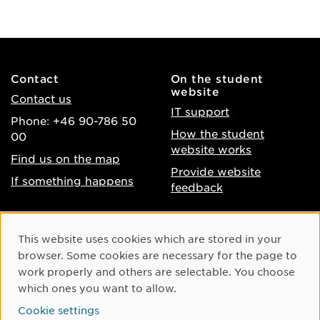
Contact
On the student
website
Contact us
IT support
Phone: +46 90-786 50
How the student
00
website works
Find us on the map
Provide website
If something happens
feedback
About the website
Facebook
Cookie Consent
This website uses cookies which are stored in your
Accessibility of umu.se
Instagram
browser. Some cookies are necessary for the page to
Processing of personal
work properly and others are selectable. You choose
Youtube
data
which ones you want to allow.
LinkedIn
Cookie settings
Cookie settings