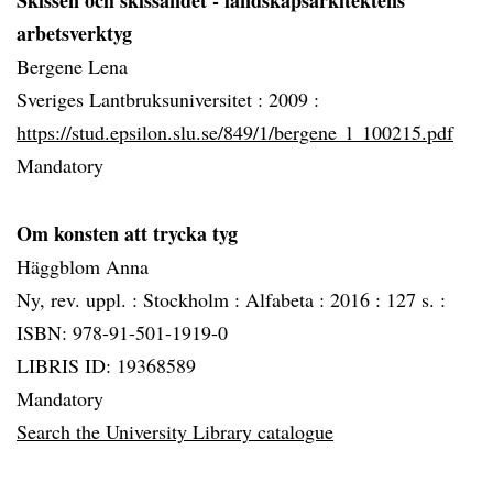
Skissen och skissandet - landskapsarkitektens
arbetsverktyg
Bergene Lena
Sveriges Lantbruksuniversitet :
2009 :
https://stud.epsilon.slu.se/849/1/bergene_l_100215.pdf
Mandatory
Om konsten att trycka tyg
Häggblom Anna
Ny, rev. uppl. :
Stockholm :
Alfabeta :
2016 :
127 s. :
ISBN: 978-91-501-1919-0
LIBRIS ID: 19368589
Mandatory
Search the University Library catalogue