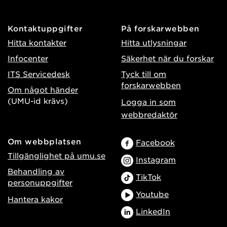
Kontaktuppgifter
På forskarwebben
Hitta kontakter
Hitta utlysningar
Infocenter
Säkerhet när du forskar
ITS Servicedesk
Tyck till om
forskarwebben
Om något händer
(UMU-id krävs)
Logga in som
webbredaktör
Om webbplatsen
Facebook
Tillgänglighet på umu.se
Instagram
Behandling av
TikTok
personuppgifter
Youtube
Hantera kakor
LinkedIn