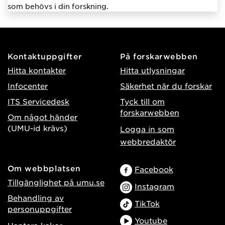
som behövs i din forskning.
Kontaktuppgifter
På forskarwebben
Hitta kontakter
Hitta utlysningar
Infocenter
Säkerhet när du forskar
ITS Servicedesk
Tyck till om
forskarwebben
Om något händer
(UMU-id krävs)
Logga in som
webbredaktör
Om webbplatsen
Facebook
Tillgänglighet på umu.se
Instagram
Behandling av
TikTok
personuppgifter
Youtube