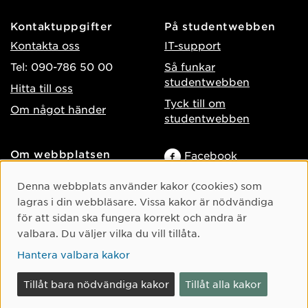
Kontaktuppgifter
På studentwebben
Kontakta oss
IT-support
Tel: 090-786 50 00
Så funkar
studentwebben
Hitta till oss
Tyck till om
Om något händer
studentwebben
Om webbplatsen
Facebook
Tillgänglighet på umu.se
Instagram
Cookie-samtycke
Denna webbplats använder kakor (cookies) som
Behandling av
TikTok
lagras i din webbläsare. Vissa kakor är nödvändiga
personuppgifter
för att sidan ska fungera korrekt och andra är
Youtube
Hantera kakor
valbara. Du väljer vilka du vill tillåta.
LinkedIn
Hantera valbara kakor
Tillåt bara nödvändiga kakor
Tillåt alla kakor