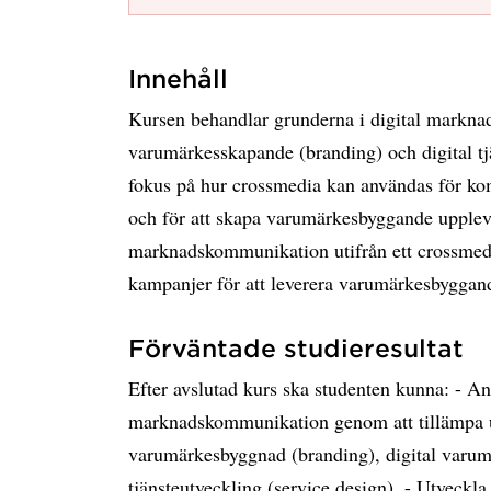
Innehåll
Kursen behandlar grunderna i digital markna
varumärkesskapande (branding) och digital tj
fokus på hur crossmedia kan användas för k
och för att skapa varumärkesbyggande upplevel
marknadskommunikation utifrån ett crossmedi
kampanjer för att leverera varumärkesbyggan
Förväntade studieresultat
Efter avslutad kurs ska studenten kunna: - A
marknadskommunikation genom att tillämpa 
varumärkesbyggnad (branding), digital varum
tjänsteutveckling (service design). - Utveckla