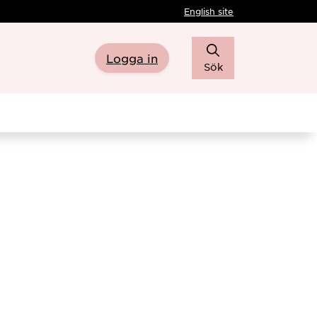
English site
Logga in
Sök