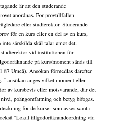
ltagande är att den studerande
rovet anordnas. För provtillfällen
vägledare eller studierektor. Studerande
rov för en kurs eller en del av en kurs,
 inte särskilda skäl talar emot det.
tudierektor vid institutionen för
lgodoräknande på kurs/moment sänds till
901 87 Umeå). Ansökan förmedlas därefter
ng. I ansökan anges vilket moment eller
ior av kursbevis eller motsvarande, där det
, nivå, poängomfattning och betyg bifogas.
örteckning för de kurser som avses samt i
 också "Lokal tillgodoräknandeordning vid