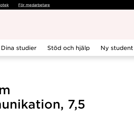
iotek
För medarbetare
Dina studier
Stöd och hjälp
Ny student
om
nikation, 7,5