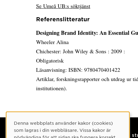
Se Umeå UB:s söktjänst
Referenslitteratur
Designing Brand Identity: An Essential G
Wheeler Alina
Chichester: John Wiley & Sons :
2009 :
Obligatorisk
Läsanvisning: ISBN: 9780470401422
Artiklar, forskningsrapporter och utdrag ur tid
institutionen).
Cookie-samtycke
Denna webbplats använder kakor (cookies)
som lagras i din webbläsare. Vissa kakor är
Kontaktuppgifter
På s
nödvändiga för att sidan ska fungera korrekt