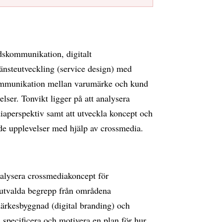
dskommunikation, digitalt
änsteutveckling (service design) med
ommunikation mellan varumärke och kund
ser. Tonvikt ligger på att analysera
aperspektiv samt att utveckla koncept och
de upplevelser med hjälp av crossmedia.
nalysera crossmediakoncept för
utvalda begrepp från områdena
ärkesbyggnad (digital branding) och
, specificera och motivera en plan för hur