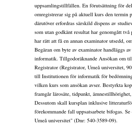
uppsamlingstillfällen. En förutsättning för de
omregistrerar sig på aktuell kurs den termin p
därutöver erfordras särskild dispens av studie
som utan godkänt resultat har genomgått två p
har rätt att få en annan examinator utsedd, om
Begäran om byte av examinator handläggs av s
informatik. Tillgodoräknande Ansökan om til
Registrator (Registrator, Umeå universitet, 
till Institutionen för informatik för bedömni
vilken kurs som ansökan avser. Bestyrkta kop
framgår lärosäte, tidpunkt, ämnestillhörighet
Dessutom skall kursplan inklusive litteraturf
förekommande fall uppsatsarbete bifogas. Se
Umeå universitet" (Dnr: 540-3589-09).