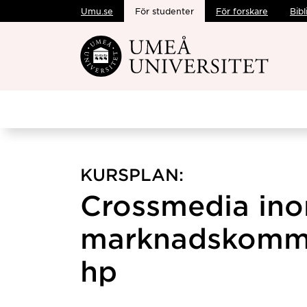
Umu.se
För studenter
För forskare
Bibl
Hoppa direkt till innehållet
KURSPLAN:
Crossmedia in
marknadskommu
hp