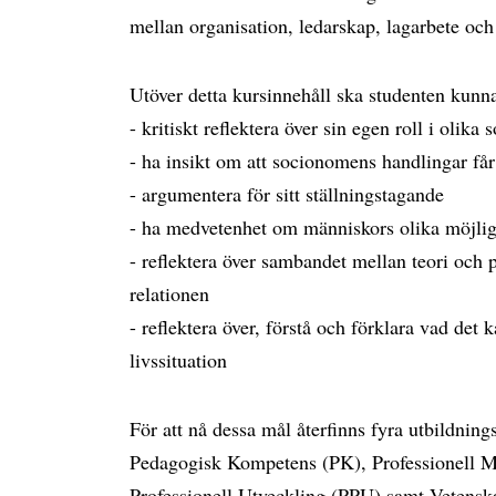
mellan organisation, ledarskap, lagarbete och 
Utöver detta kursinnehåll ska studenten kunn
- kritiskt reflektera över sin egen roll i olik
- ha insikt om att socionomens handlingar få
- argumentera för sitt ställningstagande
- ha medvetenhet om människors olika möjligh
- reflektera över sambandet mellan teori och 
relationen
- reflektera över, förstå och förklara vad det k
livssituation
För att nå dessa mål återfinns fyra utbildni
Pedagogisk Kompetens (PK), Professionell M
Professionell Utveckling (PPU) samt Vetensk