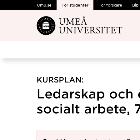
Umu.se
För studenter
För forskare
Bibl
Hoppa direkt till innehållet
KURSPLAN:
Ledarskap och o
socialt arbete, 