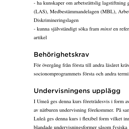
- ha kunskaper om arbetsrättslig lagstiftnin
(LAS), Medbestämmandelagen (MBL), Arbet
Diskrimineringslagen
- kunna självständigt söka fram
minst
en refer
artikel
Behörighetskrav
För övergång från första till andra läsåret kr
socionomprogrammets första och andra term
Undervisningens upplägg
I Umeå ges denna kurs företrädesvis i form av
av nätburen undervisning förekommer. På sam
Luleå ges denna kurs i flexibel form vilket i
blandade undervisningsformer såsom fysiska 