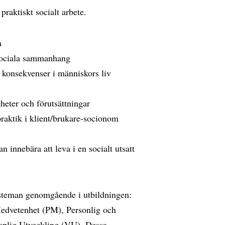
praktiskt socialt arbete.
a
a sociala sammanhang
r konsekvenser i människors liv
eter och förutsättningar
praktik i klient/brukare-socionom
an innebära att leva i en socialt utsatt
ngsteman genomgående i utbildningen:
edvetenhet (PM), Personlig och
aplig Utveckling (VU). Dessa