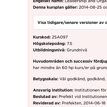
Engelskt namn:
Leadership and Organ
Denna kursplan gäller:
2014-08-25
oc
Visa tidigare/senare versioner av 
Kurskod:
2SA097
Högskolepoäng:
7.5
Utbildningsnivå:
Grundnivå
Huvudområden och successiv fördju
har mindre än 60 hp kurs/er på gru
Betygsskala:
Väl godkänd, godkänd,
Ansvarig institution:
Institutionen för
Beslutad av:
Prefekt vid Institutione
Reviderad av:
Prefekten, 2014-06-18