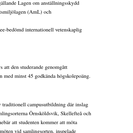
g gällande Lagen om anställningsskydd
smiljölagen (AmL) och
ee-bedömd internationell vetenskaplig
ävs att den studerande genomgått
in med minst 45 godkända högskolepoäng.
 traditionell campusutbildning där inslag
lingsorterna Örnsköldsvik, Skellefteå och
nnebär att studenten kommer att möta
möten vid samlingsorten, inspelade