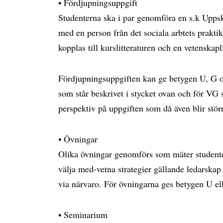
• Fördjupningsuppgift
Studenterna ska i par genomföra en s.k Uppsk
med en person från det sociala arbtets prakti
kopplas till kurslitteraturen och en vetenskapl
Fördjupningsuppgiften kan ge betygen U, G o
som står beskrivet i stycket ovan och för VG s
perspektiv på uppgiften som då även blir stör
• Övningar
Olika övningar genomförs som mäter studente
välja med-vetna strategier gällande ledarska
via närvaro. För övningarna ges betygen U el
• Seminarium