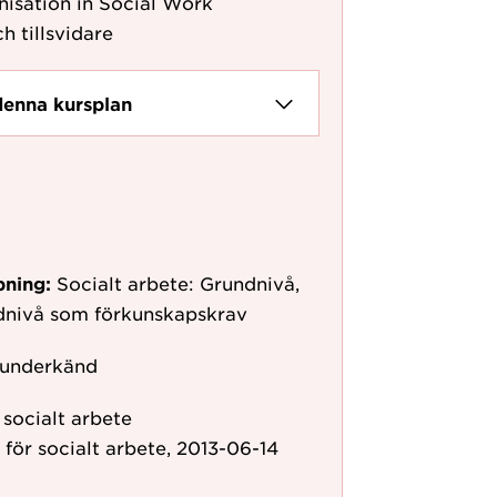
isation in Social Work
h tillsvidare
denna kursplan
pning:
Socialt arbete: Grundnivå,
ndnivå som förkunskapskrav
 underkänd
 socialt arbete
n för socialt arbete, 2013-06-14