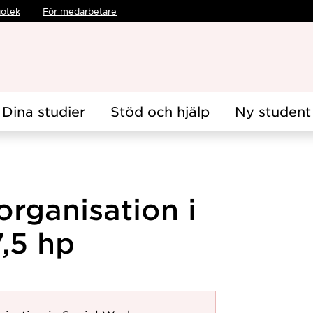
iotek
För medarbetare
Dina studier
Stöd och hjälp
Ny student
rganisation i
7,5 hp