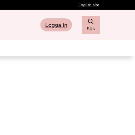
English site
Logga in
Sök