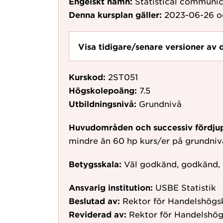
Engelskt namn:
Statistical communic
Denna kursplan gäller:
2023-06-26
o
Visa tidigare/senare versioner av 
Kurskod:
2ST051
Högskolepoäng:
7.5
Utbildningsnivå:
Grundnivå
Huvudområden och successiv fördju
mindre än 60 hp kurs/er på grundni
Betygsskala:
Väl godkänd, godkänd,
Ansvarig institution:
USBE Statistik
Beslutad av:
Rektor för Handelshögs
Reviderad av:
Rektor för Handelshö