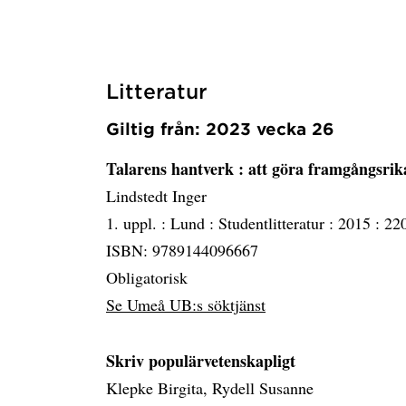
Litteratur
Giltig från: 2023 vecka 26
Talarens hantverk
: att göra framgångsrik
Lindstedt Inger
1. uppl. :
Lund :
Studentlitteratur :
2015 :
220
ISBN: 9789144096667
Obligatorisk
Se Umeå UB:s söktjänst
Skriv populärvetenskapligt
Klepke Birgita, Rydell Susanne