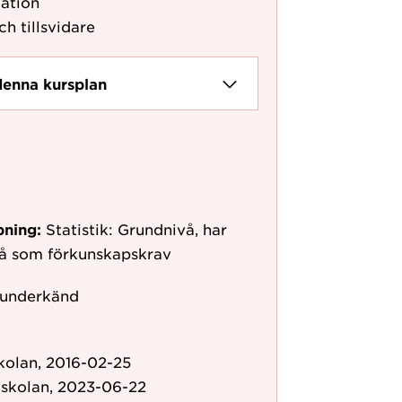
ation
ch tillsvidare
denna kursplan
pning:
Statistik: Grundnivå, har
vå som förkunskapskrav
 underkänd
kolan, 2016-02-25
gskolan, 2023-06-22