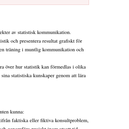
ekter av statistisk kommunikation.
istik och presentera resultat grafiskt för
nten träning i muntlig kommunikation och
a över hur statistik kan förmedlas i olika
sina statistiska kunskaper genom att lära
denten kunna:
tifrån faktiska eller fiktiva konsultproblem,
ch genomföra projekt inom utsatt tid,