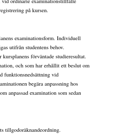
id ordinarie examinationstillfälle
registrering på kursen.
lanens examinationsform. Individuell
gas utifrån studentens behov.
kursplanens förväntade studieresultat.
tion, och som har erhållit ett beslut om
ed funktionsnedsättning vid
xaminationen begära anpassning hos
ar om anpassad examination som sedan
ts tillgodoräknandeordning.