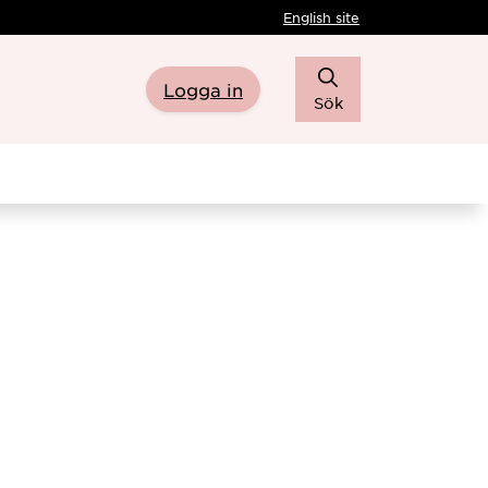
English site
Logga in
Sök