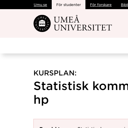
Umu.se
För studenter
För forskare
Bibl
Hoppa direkt till innehållet
KURSPLAN:
Statistisk komm
hp